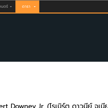
นตร์
ดารา
rt Downey Jr. (โรเบิร์ต ดาวนีย์ จูเนีย