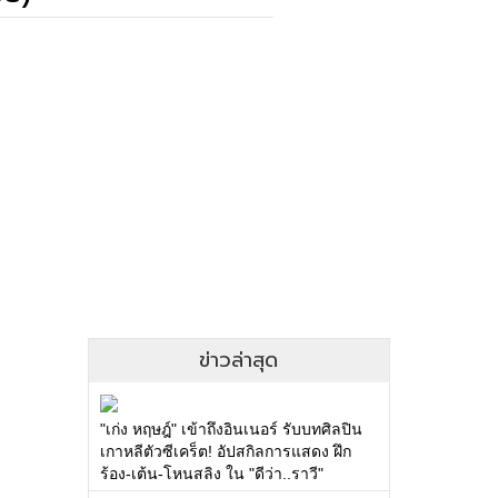
ข่าวล่าสุด
"เก่ง หฤษฎ์" เข้าถึงอินเนอร์ รับบทศิลปิน
เกาหลีตัวซีเคร็ต! อัปสกิลการแสดง ฝึก
ร้อง-เต้น-โหนสลิง ใน "ดีว่า..ราวี"