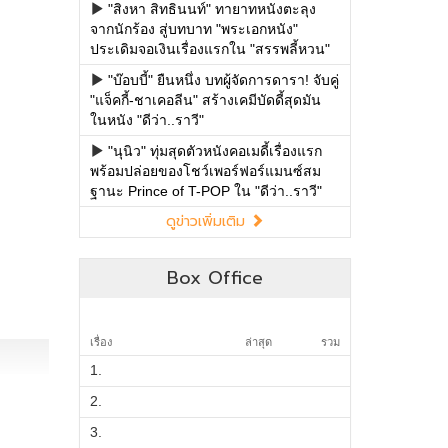
"สิงหา สิทธินนท์" ทายาทหนังตะลุง
จากนักร้อง สู่บทบาท "พระเอกหนัง"
ประเดิมจอเงินเรื่องแรกใน "สรรพลี้หวน"
"บ๊อบบี้" ยืนหนึ่ง บทผู้จัดการดารา! จับคู่
"แจ็คกี้-ชาเคอลีน" สร้างเคมีบัดดี้สุดมัน
ในหนัง "ดีว่า..ราวี"
"นุนิว" ทุ่มสุดตัวหนังคอเมดี้เรื่องแรก
พร้อมปล่อยของโชว์เพอร์ฟอร์แมนซ์สม
ฐานะ Prince of T-POP ใน "ดีว่า..ราวี"
ดูข่าวเพิ่มเติม
Box Office
เรื่อง
ล่าสุด
รวม
1.
2.
3.