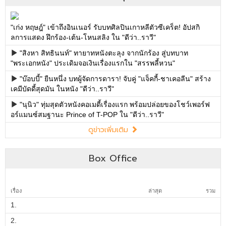
"เก่ง หฤษฎ์" เข้าถึงอินเนอร์ รับบทศิลปินเกาหลีตัวซีเคร็ต! อัปสกิ
ลการแสดง ฝึกร้อง-เต้น-โหนสลิง ใน "ดีว่า..ราวี"
"สิงหา สิทธินนท์" ทายาทหนังตะลุง จากนักร้อง สู่บทบาท
"พระเอกหนัง" ประเดิมจอเงินเรื่องแรกใน "สรรพลี้หวน"
"บ๊อบบี้" ยืนหนึ่ง บทผู้จัดการดารา! จับคู่ "แจ็คกี้-ชาเคอลีน" สร้าง
เคมีบัดดี้สุดมัน ในหนัง "ดีว่า..ราวี"
"นุนิว" ทุ่มสุดตัวหนังคอเมดี้เรื่องแรก พร้อมปล่อยของโชว์เพอร์ฟ
อร์แมนซ์สมฐานะ Prince of T-POP ใน "ดีว่า..ราวี"
ดูข่าวเพิ่มเติม
Box Office
เรื่อง
ล่าสุด
รวม
1.
2.