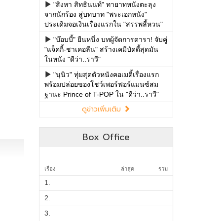
"สิงหา สิทธินนท์" ทายาทหนังตะลุง
จากนักร้อง สู่บทบาท "พระเอกหนัง"
ประเดิมจอเงินเรื่องแรกใน "สรรพลี้หวน"
"บ๊อบบี้" ยืนหนึ่ง บทผู้จัดการดารา! จับคู่
"แจ็คกี้-ชาเคอลีน" สร้างเคมีบัดดี้สุดมัน
ในหนัง "ดีว่า..ราวี"
"นุนิว" ทุ่มสุดตัวหนังคอเมดี้เรื่องแรก
พร้อมปล่อยของโชว์เพอร์ฟอร์แมนซ์สม
ฐานะ Prince of T-POP ใน "ดีว่า..ราวี"
ดูข่าวเพิ่มเติม
Box Office
เรื่อง
ล่าสุด
รวม
1.
2.
3.