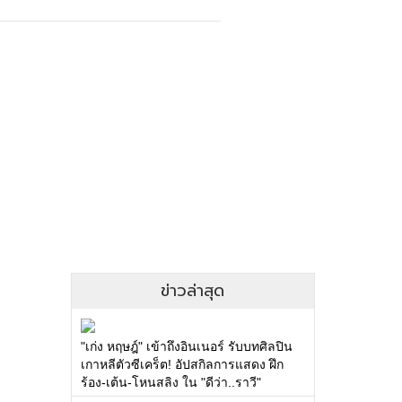
ข่าวล่าสุด
"เก่ง หฤษฎ์" เข้าถึงอินเนอร์ รับบทศิลปิน
เกาหลีตัวซีเคร็ต! อัปสกิลการแสดง ฝึก
ร้อง-เต้น-โหนสลิง ใน "ดีว่า..ราวี"