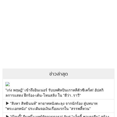
ข่าวล่าสุด
"เก่ง หฤษฎ์" เข้าถึงอินเนอร์ รับบทศิลปินเกาหลีตัวซีเคร็ต! อัปสกิ
ลการแสดง ฝึกร้อง-เต้น-โหนสลิง ใน "ดีว่า..ราวี"
"สิงหา สิทธินนท์" ทายาทหนังตะลุง จากนักร้อง สู่บทบาท
"พระเอกหนัง" ประเดิมจอเงินเรื่องแรกใน "สรรพลี้หวน"
"บ๊อบบี้" ยืนหนึ่ง บทผู้จัดการดารา! จับคู่ "แจ็คกี้-ชาเคอลีน" สร้าง