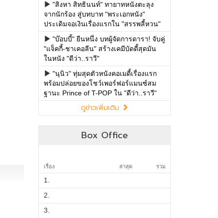
"สิงหา สิทธินนท์" ทายาทหนังตะลุง
จากนักร้อง สู่บทบาท "พระเอกหนัง"
ประเดิมจอเงินเรื่องแรกใน "สรรพลี้หวน"
"บ๊อบบี้" ยืนหนึ่ง บทผู้จัดการดารา! จับคู่
"แจ็คกี้-ชาเคอลีน" สร้างเคมีบัดดี้สุดมัน
ในหนัง "ดีว่า..ราวี"
"นุนิว" ทุ่มสุดตัวหนังคอเมดี้เรื่องแรก
พร้อมปล่อยของโชว์เพอร์ฟอร์แมนซ์สม
ฐานะ Prince of T-POP ใน "ดีว่า..ราวี"
ดูข่าวเพิ่มเติม
Box Office
เรื่อง
ล่าสุด
รวม
1.
2.
3.