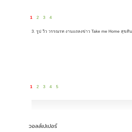
1
2
3
4
3. รูป วิว วรรณรท งานแถลงข่าว Take me Home สุขสันต์
1
2
3
4
5
วอลล์เปเปอร์