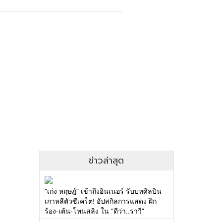
ข่าวล่าสุด
"เก่ง หฤษฎ์" เข้าถึงอินเนอร์ รับบทศิลปิน
เกาหลีตัวซีเคร็ต! อัปสกิลการแสดง ฝึก
ร้อง-เต้น-โหนสลิง ใน "ดีว่า..ราวี"