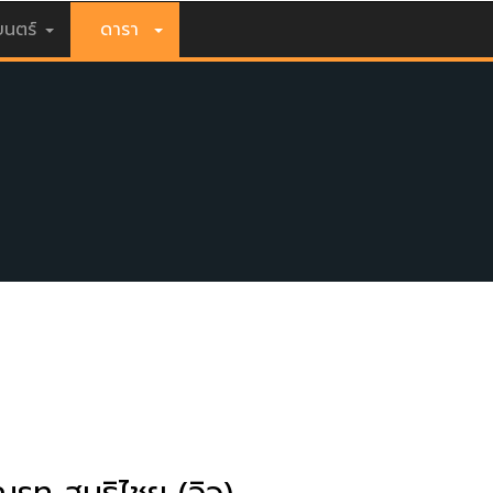
นตร์
ดารา