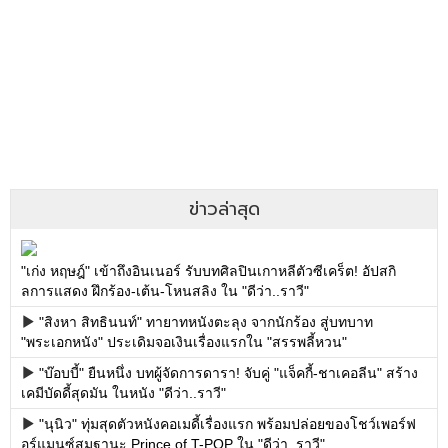
ข่าวล่าสุด
"เก่ง หฤษฎ์" เข้าถึงอินเนอร์ รับบทศิลปินเกาหลีตัวซีเคร็ต! อัปสกิ
ลการแสดง ฝึกร้อง-เต้น-โหนสลิง ใน "ดีว่า..ราวี"
"สิงหา สิทธินนท์" ทายาทหนังตะลุง จากนักร้อง สู่บทบาท
"พระเอกหนัง" ประเดิมจอเงินเรื่องแรกใน "สรรพลี้หวน"
"บ๊อบบี้" ยืนหนึ่ง บทผู้จัดการดารา! จับคู่ "แจ็คกี้-ชาเคอลีน" สร้าง
เคมีบัดดี้สุดมัน ในหนัง "ดีว่า..ราวี"
"นุนิว" ทุ่มสุดตัวหนังคอเมดี้เรื่องแรก พร้อมปล่อยของโชว์เพอร์ฟ
อร์แมนซ์สมฐานะ Prince of T-POP ใน "ดีว่า..ราวี"