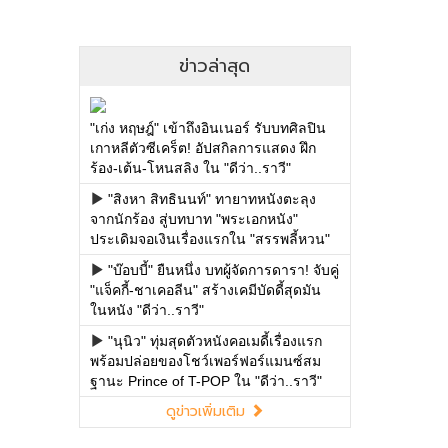
ข่าวล่าสุด
"เก่ง หฤษฎ์" เข้าถึงอินเนอร์ รับบทศิลปิน
เกาหลีตัวซีเคร็ต! อัปสกิลการแสดง ฝึก
ร้อง-เต้น-โหนสลิง ใน "ดีว่า..ราวี"
"สิงหา สิทธินนท์" ทายาทหนังตะลุง
จากนักร้อง สู่บทบาท "พระเอกหนัง"
ประเดิมจอเงินเรื่องแรกใน "สรรพลี้หวน"
"บ๊อบบี้" ยืนหนึ่ง บทผู้จัดการดารา! จับคู่
"แจ็คกี้-ชาเคอลีน" สร้างเคมีบัดดี้สุดมัน
ในหนัง "ดีว่า..ราวี"
"นุนิว" ทุ่มสุดตัวหนังคอเมดี้เรื่องแรก
พร้อมปล่อยของโชว์เพอร์ฟอร์แมนซ์สม
ฐานะ Prince of T-POP ใน "ดีว่า..ราวี"
ดูข่าวเพิ่มเติม