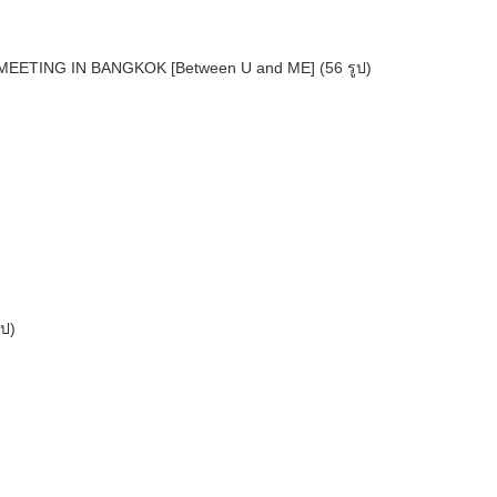
 MEETING IN BANGKOK [Between U and ME] (56 รูป)
ป)