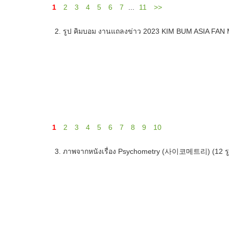
1
2
3
4
5
6
7
...
11
>>
2. รูป คิมบอม งานแถลงข่าว 2023 KIM BUM ASIA FAN
1
2
3
4
5
6
7
8
9
10
3. ภาพจากหนังเรื่อง Psychometry (사이코메트리) (12 รู