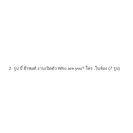
2. รูป บี๋ ธีรพงศ์ งานเปิดตัว Who are you? ใคร..ในห้อง (7 รูป)