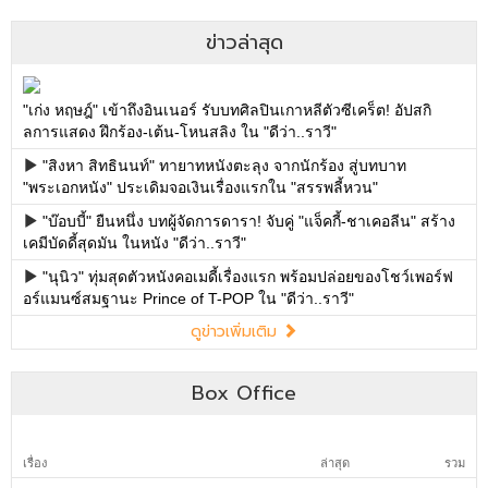
ข่าวล่าสุด
"เก่ง หฤษฎ์" เข้าถึงอินเนอร์ รับบทศิลปินเกาหลีตัวซีเคร็ต! อัปสกิ
ลการแสดง ฝึกร้อง-เต้น-โหนสลิง ใน "ดีว่า..ราวี"
"สิงหา สิทธินนท์" ทายาทหนังตะลุง จากนักร้อง สู่บทบาท
"พระเอกหนัง" ประเดิมจอเงินเรื่องแรกใน "สรรพลี้หวน"
"บ๊อบบี้" ยืนหนึ่ง บทผู้จัดการดารา! จับคู่ "แจ็คกี้-ชาเคอลีน" สร้าง
เคมีบัดดี้สุดมัน ในหนัง "ดีว่า..ราวี"
"นุนิว" ทุ่มสุดตัวหนังคอเมดี้เรื่องแรก พร้อมปล่อยของโชว์เพอร์ฟ
อร์แมนซ์สมฐานะ Prince of T-POP ใน "ดีว่า..ราวี"
ดูข่าวเพิ่มเติม
Box Office
เรื่อง
ล่าสุด
รวม