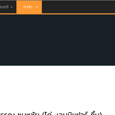
นตร์
ดารา