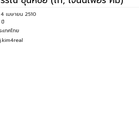
รณ ชุนหชัย (ไก่, เจนนิเฟอร์ คิ้ม)
่อ 4 เมษายน 2510
ประเทศไทย
j.kim4real