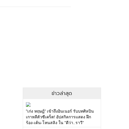
ข่าวล่าสุด
"เก่ง หฤษฎ์" เข้าถึงอินเนอร์ รับบทศิลปิน
เกาหลีตัวซีเคร็ต! อัปสกิลการแสดง ฝึก
ร้อง-เต้น-โหนสลิง ใน "ดีว่า..ราวี"