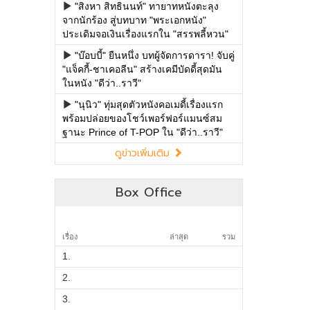
"สิงหา สิทธินนท์" ทายาทหนังตะลุง
จากนักร้อง สู่บทบาท "พระเอกหนัง"
ประเดิมจอเงินเรื่องแรกใน "สรรพลี้หวน"
"บ๊อบบี้" ยืนหนึ่ง บทผู้จัดการดารา! จับคู่
"แจ็คกี้-ชาเคอลีน" สร้างเคมีบัดดี้สุดมัน
ในหนัง "ดีว่า..ราวี"
"นุนิว" ทุ่มสุดตัวหนังคอเมดี้เรื่องแรก
พร้อมปล่อยของโชว์เพอร์ฟอร์แมนซ์สม
ฐานะ Prince of T-POP ใน "ดีว่า..ราวี"
ดูข่าวเพิ่มเติม
Box Office
เรื่อง
ล่าสุด
รวม
1.
2.
3.