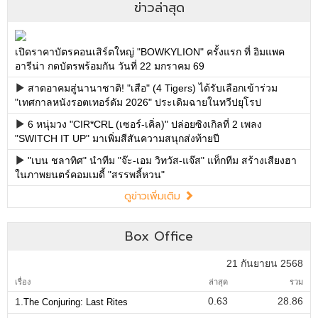
ข่าวล่าสุด
เปิดราคาบัตรคอนเสิร์ตใหญ่ "BOWKYLION" ครั้งแรก ที่ อิมแพค
อารีน่า กดบัตรพร้อมกัน วันที่ 22 มกราคม 69
สาดอาคมสู่นานาชาติ! "เสือ" (4 Tigers) ได้รับเลือกเข้าร่วม
"เทศกาลหนังรอตเทอร์ดัม 2026" ประเดิมฉายในทวีปยุโรป
6 หนุ่มวง "CIR*CRL (เซอร์-เคิ่ล)" ปล่อยซิงเกิลที่ 2 เพลง
"SWITCH IT UP" มาเพิ่มสีสันความสนุกส่งท้ายปี
"เบน ชลาทิศ" นำทีม "จ๊ะ-เอม วิทวัส-แจ๊ส" แท็กทีม สร้างเสียงฮา
ในภาพยนตร์คอมเมดี้ "สรรพลี้หวน"
ดูข่าวเพิ่มเติม
Box Office
21 กันยายน 2568
เรื่อง
ล่าสุด
รวม
0.63
28.86
1.
The Conjuring: Last Rites