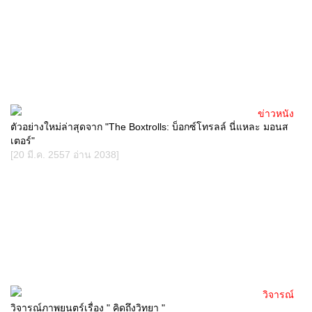
ข่าวหนัง
ตัวอย่างใหม่ล่าสุดจาก "The Boxtrolls: บ็อกซ์โทรลล์ นี่แหละ มอนส
เตอร์"
[20 มี.ค. 2557 อ่าน 2038]
วิจารณ์
วิจารณ์ภาพยนตร์เรื่อง " คิดถึงวิทยา "