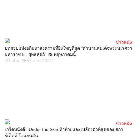
ข่าวหนัง
บทสรุปแห่งอภิมหาสงครามที่ยิ่งใหญ่ที่สุด “ตำนานสมเด็จพระนเรศวร
มหาราช 5 : ยุทธหัตถี” 29 พฤษภาคมนี้
[21 มี.ค. 2557 อ่าน 2021]
ข่าวหนัง
เกร็ดหนังดี : Under the Skin ท้าท้ายและเปลืองตัวที่สุดของ สกา
ร์เล็ตต์ โจแฮนสัน