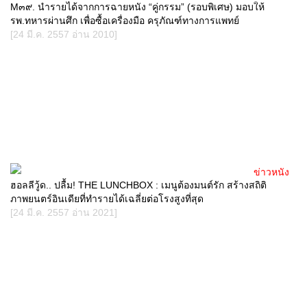
M๓๙. นำรายได้จากการฉายหนัง “คู่กรรม” (รอบพิเศษ) มอบให้
รพ.ทหารผ่านศึก เพื่อซื้อเครื่องมือ ครุภัณฑ์ทางการแพทย์
[24 มี.ค. 2557 อ่าน 2010]
ข่าวหนัง
ฮอลลีวู้ด.. ปลื้ม! THE LUNCHBOX : เมนูต้องมนต์รัก สร้างสถิติ
ภาพยนตร์อินเดียที่ทำรายได้เฉลี่ยต่อโรงสูงที่สุด
[24 มี.ค. 2557 อ่าน 2021]