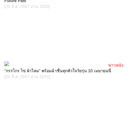
Future Past
[25 มี.ค. 2557 อ่าน 2020]
ข่าวหนัง
“กรรไกร ไข่ ผ้าไหม” พร้อมฉ่ำชื่นทุกหัวใจวัยรุ่น 10 เมษายนนี้
[25 มี.ค. 2557 อ่าน 2015]