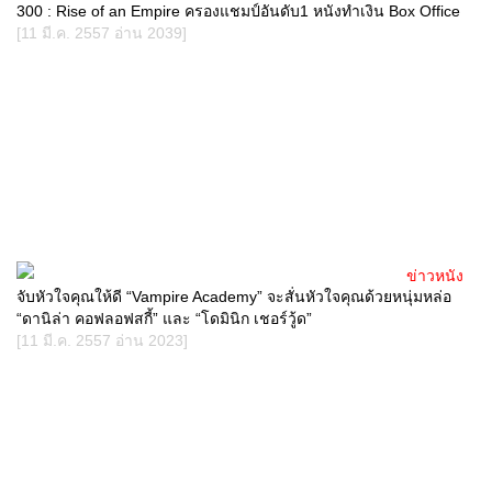
300 : Rise of an Empire ครองแชมป์อันดับ1 หนังทำเงิน Box Office
[11 มี.ค. 2557 อ่าน 2039]
ข่าวหนัง
จับหัวใจคุณให้ดี “Vampire Academy” จะสั่นหัวใจคุณด้วยหนุ่มหล่อ
“ดานิล่า คอฟลอฟสกี้” และ “โดมินิก เชอร์วู้ด”
[11 มี.ค. 2557 อ่าน 2023]