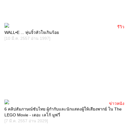
รีวิว
WALL•E ... หุ่นจิ๋วหัวใจเกินร้อย
[10 มี.ค. 2557 อ่าน 1997]
ข่าวหนัง
6 คลิปสัมภาษณ์ซับไทย ผู้กำกับและนักแสดงผู้ให้เสียงพากย์ ใน The
LEGO Movie - เดอะ เลโก้ มูฟวี่
[7 มี.ค. 2557 อ่าน 2029]