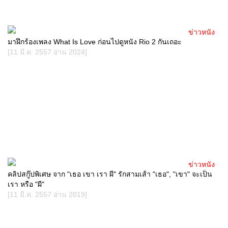
ข่าวหนัง
มาฝึกร้องเพลง What Is Love ก่อนไปดูหนัง Rio 2 กันเถอะ
[11 มี.ค. 2557 อ่าน 2024]
ข่าวหนัง
คลิปสกู๊ปพิเศษ จาก "เธอ เขา เรา ผี" รักสามเส้า "เธอ", "เขา" จะเป็น
เรา หรือ "ผี"
[11 มี.ค. 2557 อ่าน 2019]