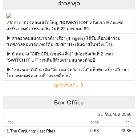
ข่าวล่าสุด
เปิดราคาบัตรคอนเสิร์ตใหญ่ "BOWKYLION" ครั้งแรก ที่ อิมแพค
อารีน่า กดบัตรพร้อมกัน วันที่ 22 มกราคม 69
สาดอาคมสู่นานาชาติ! "เสือ" (4 Tigers) ได้รับเลือกเข้าร่วม
"เทศกาลหนังรอตเทอร์ดัม 2026" ประเดิมฉายในทวีปยุโรป
6 หนุ่มวง "CIR*CRL (เซอร์-เคิ่ล)" ปล่อยซิงเกิลที่ 2 เพลง
"SWITCH IT UP" มาเพิ่มสีสันความสนุกส่งท้ายปี
"เบน ชลาทิศ" นำทีม "จ๊ะ-เอม วิทวัส-แจ๊ส" แท็กทีม สร้างเสียงฮา
ในภาพยนตร์คอมเมดี้ "สรรพลี้หวน"
ดูข่าวเพิ่มเติม
Box Office
21 กันยายน 2568
เรื่อง
ล่าสุด
รวม
0.63
28.86
1.
The Conjuring: Last Rites