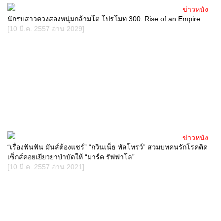
ข่าวหนัง
นักรบสาวควงสองหนุ่มกล้ามโต โปรโมท 300: Rise of an Empire
[10 มี.ค. 2557 อ่าน 2029]
ข่าวหนัง
“เรื่องฟันฟัน มันส์ต้องแชร์” “กวินเน็ธ พัลโทรว์” สวมบทคนรักโรคติด
เซ็กส์คอยเยียวยาบำบัดให้ “มาร์ค รัฟฟาโล”
[10 มี.ค. 2557 อ่าน 2021]