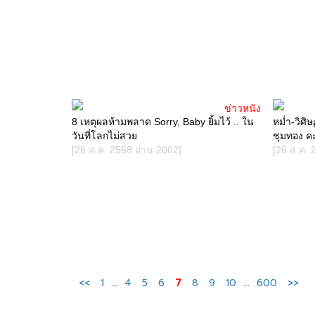
ข่าวหนัง
8 เหตุผลห้ามพลาด Sorry, Baby ยิ้มไว้ .. ใน
หม่ำ-วิศิ
วันที่โลกไม่สวย
ชุมทอง ค
[26 ส.ค. 2568 อ่าน 2002]
[26 ส.ค. 
<<
1
...
4
5
6
7
8
9
10
...
600
>>