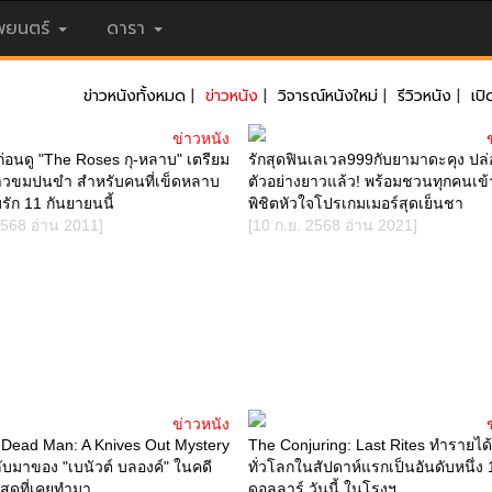
ยนตร์
ดารา
ข่าวหนังทั้งหมด
|
ข่าวหนัง
|
วิจารณ์หนังใหม่
|
รีวิวหนัง
|
เปิ
ข่าวหนัง
ู้ก่อนดู "The Roses กุ-หลาบ" เตรียม
รักสุดฟินเลเวล999กับยามาดะคุง ปล่
ราวขมปนขำ สำหรับคนที่เข็ดหลาบ
ตัวอย่างยาวแล้ว! พร้อมชวนทุกคนเข้า
มรัก 11 กันยายนนี้
พิชิตหัวใจโปรเกมเมอร์สุดเย็นชา
2568 อ่าน 2011]
[10 ก.ย. 2568 อ่าน 2021]
ข่าวหนัง
Dead Man: A Knives Out Mystery
The Conjuring: Last Rites ทำรายได้
บมาของ "เบนัวต์ บลองค์" ในคดี
ทั่วโลกในสัปดาห์แรกเป็นอันดับหนึ่ง 
่สุดที่เคยทำมา
ดอลลาร์ วันนี้ ในโรงฯ