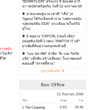
"BOWKYLION" ครั้งแรก ที่ อิมแพค อารี
น่า กดบัตรพร้อมกัน วันที่ 22 มกราคม 69
สาดอาคมสู่นานาชาติ! "เสือ" (4
Tigers) ได้รับเลือกเข้าร่วม "เทศกาลหนัง
รอตเทอร์ดัม 2026" ประเดิมฉายในทวีป
ยุโรป
6 หนุ่มวง "CIR*CRL (เซอร์-เคิ่ล)"
ปล่อยซิงเกิลที่ 2 เพลง "SWITCH IT UP"
มาเพิ่มสีสันความสนุกส่งท้ายปี
ข่าวหนัง
าไม่เลิก"
"เบน ชลาทิศ" นำทีม "จ๊ะ-เอม วิทวัส-
ีวิต
แจ๊ส" แท็กทีม สร้างเสียงฮา ในภาพยนตร์
คอมเมดี้ "สรรพลี้หวน"
ดูข่าวเพิ่มเติม
Box Office
21 กันยายน 2568
เรื่อง
ล่าสุด
รวม
0.63
28.86
1.
The Conjuring: