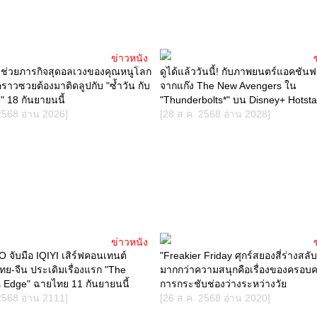
ข่าวหนัง
จช่วยภารกิจสุดอลเวงของคุณหนูโลก
ดูได้แล้ววันนี้! กับภาพยนตร์แอคชันฟอ
งคราวซวยต้องมาติดลูปกับ "ซ้ำวัน กับ
จากแก๊ง The New Avengers ใน
 18 กันยายนนี้
"Thunderbolts*" บน Disney+ Hotsta
2568 อ่าน 2026]
[28 ส.ค. 2568 อ่าน 2028]
ข่าวหนัง
จับมือ IQIYI เสิร์ฟคอนเทนต์
"Freakier Friday ศุกร์สยองสี่ร่างสลับร
ย-จีน ประเดิมเรื่องแรก "The
มากกว่าความสนุกคือเรื่องของครอบค
 Edge" ฉายไทย 11 กันยายนนี้
การกระชับช่องว่างระหว่างวัย
2568 อ่าน 2111]
[26 ส.ค. 2568 อ่าน 2020]