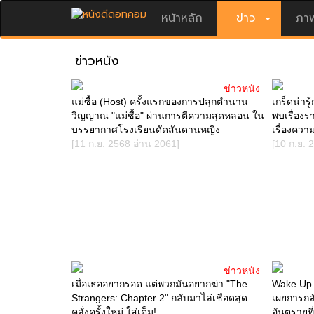
หน้าหลัก
ข่าว
ภาพ
ข่าวหนัง
ข่าวหนัง
แม่ซื้อ (Host) ครั้งแรกของการปลุกตำนาน
เกร็ดน่าร
วิญญาณ "แม่ซื้อ" ผ่านการตีความสุดหลอน ใน
พบเรื่อง
บรรยากาศโรงเรียนดัดสันดานหญิง
เรื่องควา
[11 ก.ย. 2568 อ่าน 2061]
[10 ก.ย. 
ข่าวหนัง
เมื่อเธออยากรอด แต่พวกมันอยากฆ่า "The
Wake Up 
Strangers: Chapter 2" กลับมาไล่เชือดสุด
เผยการกลั
คลั่งครั้งใหม่ ใส่เต็ม!
อันตรายที