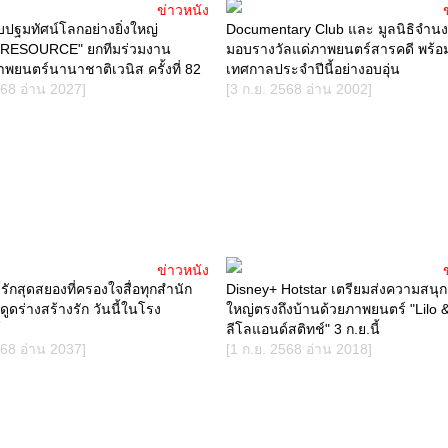
ข่าวหนัง
บปฐมทัศน์โลกอย่างยิ่งใหญ่
Documentary Club และ มูลนิธิจำนง ร
RESOURCE" ยกทีมร่วมงาน
มอบรางวัลแด่ภาพยนตร์สารคดี พร้อ
พยนตร์นานาชาติเวนิส ครั้งที่ 82
เทศกาลประจำปีนี้อย่างอบอุ่น
568 อ่าน 2027]
[3 ก.ย. 2568 อ่าน 2002]
ข่าวหนัง
ักสุดสยองที่ครองใจสื่อทุกสำนัก
Disney+ Hotstar เตรียมส่งความสนุกสุ
ดูดร่างสร้างรัก วันนี้ในโรง
ใหญ่ตรงถึงบ้านด้วยภาพยนตร์ "Lilo &
์
ลีโลแอนด์สติทช์" 3 ก.ย.นี้
568 อ่าน 2037]
[1 ก.ย. 2568 อ่าน 2018]