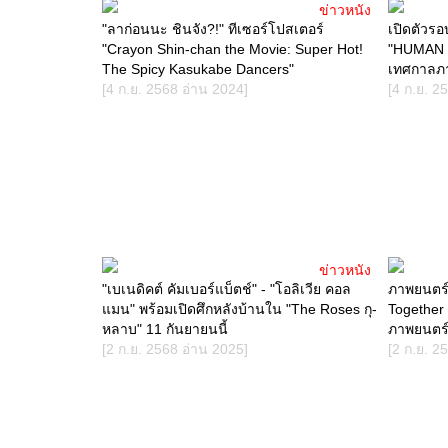
ข่าวหนัง
"ลาก่อนนะ ชินจัง?!" ทีเซอร์โปสเตอร์
เปิดตัวรอ
"Crayon Shin-chan the Movie: Super Hot!
"HUMAN 
The Spicy Kasukabe Dancers"
เทศกาลภา
[4 ก.ย. 2568 อ่าน 2024]
[4 ก.ย. 2
ข่าวหนัง
"เบเนดิคต์ คัมเบอร์แบ็ตช์" - "โอลิเวีย คอล
ภาพยนตร์ร
แมน" พร้อมเปิดศึกหลังบ้านใน "The Roses กุ-
Together 
หลาบ" 11 กันยายนนี้
ภาพยนตร
[2 ก.ย. 2568 อ่าน 2025]
[2 ก.ย. 2