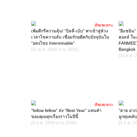
สัพเพเหระ
เพิ่มดีกรีความลุ้น! "บิลลี่-เบ้บ" พาเข้าสู่ห้วง
"อีแชมิน
เวลาไขความลับ เชื่อมรักอดีตกับปัจจุบันใน
ฮอลล์ ใ
"อสงไขย Interminable"
FANMEETI
[11 ธ.ค. 2568 อ่าน 2031]
Bangkok
[11 ธ.ค. 
สัพเพเหระ
"fellow fellow" ส่ง "Best Year" แทนคำ
"ฮาย อาภ
ขอบคุณทุกเรื่องราวในปีนี้
ลูกทุ่งคล
[9 ธ.ค. 2568 อ่าน 2035]
[9 ธ.ค. 2