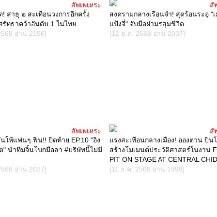
สัพเพเหระ
สั
ด! สาธุ ๒ สะเทือนวงการอีกครั้ง
สงครามกลางเรือนจำ! สุดร้อนระอุ "เม
ศรัทธาคว้าอันดับ 1 ในไทย
แป้งจี่" จับมือฝ่ามรสุมชีวิต
2568 อ่าน 2156]
[12 ธ.ค. 2568 อ่าน 2037]
สัพเพเหระ
สั
ั่นให้แฟนๆ ฟิน!! ปิดท้าย EP.10 "อิง
แรงสะเทือนกลางเมือง! อองตวน ปิน
ต" นำทีมจิ้นโบกมือลา #บริษัทนี้ไม่มี
สร้างโมเมนต์ประวัติศาสตร์ในงาน 
PIT ON STAGE AT CENTRAL CHI
2568 อ่าน 2027]
[11 ธ.ค. 2568 อ่าน 1999]