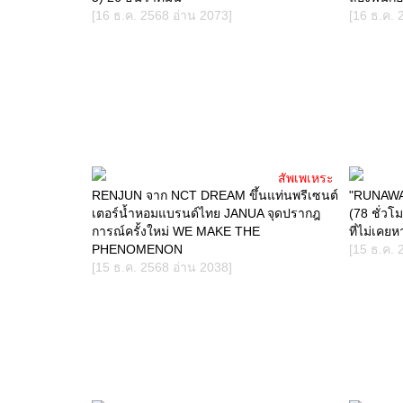
[16 ธ.ค. 2568 อ่าน 2073]
[16 ธ.ค. 
สัพเพเหระ
RENJUN จาก NCT DREAM ขึ้นแท่นพรีเซนต์
"RUNAWAY
เตอร์น้ำหอมแบรนด์ไทย JANUA จุดปรากฎ
(78 ชั่วโ
การณ์ครั้งใหม่ WE MAKE THE
ที่ไม่เคยห
PHENOMENON
[15 ธ.ค. 
[15 ธ.ค. 2568 อ่าน 2038]