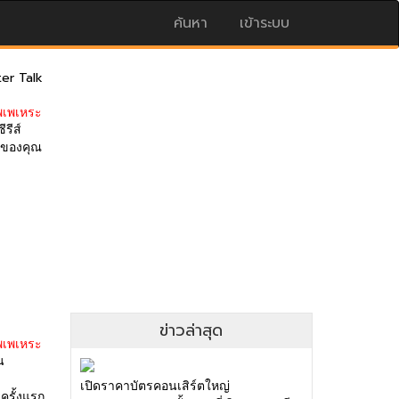
ค้นหา
เข้าระบบ
er Talk
พเพเหระ
ีรีส์
ดของคุณ
ข่าวล่าสุด
พเพเหระ
น
เปิดราคาบัตรคอนเสิร์ตใหญ่
รั้งแรก