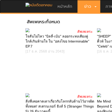
หน้าหลัก
ข่าว
ภาพ
สัพเพเหระทั้งหมด
สัพเพเหระ
ใจสั่นไม่ไหว "บิลลี่-เบ้บ" ลอยกระทงเคียงคู่
"SHEEP" ช
ใกล้เกินห้ามใจ ใน "อสงไขย Interminable"
คิ้วท์ ใน
EP.7
"Celeb" r
[17 ธ.ค. 2568 อ่าน 2043]
[16 ธ.ค. 
สัพเพเหระ
สิ่งที่เคยคาดเดาเกี่ยวกับโลกกลับด้านไว้อาจผิด
Me Mind Y 
ทั้งหมด! สเตรนเจอร์ ธิงส์ 5 (Stranger Things
Beyond D
5) 26 ธันวาคมนี้
ลองฟินก่อ