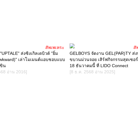
สัพเพเหระ
สั
"UPTALE" ส่งซิงเกิลเดบิวต์ "ยิ้ม
GELBOYS จัดงาน GEL(PAR)TY ส่งท
(Awkward)" เล่าโมเมนต์แอบชอบแบบ
ขบวนม่วนจอย เสิร์ฟกิจกรรมสุดเซอร์
ขิน
18 ธันวาคมนี้ ที่ LIDO Connect
568 อ่าน 2016]
[8 ธ.ค. 2568 อ่าน 2025]