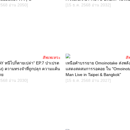
2568 อ่าน 2050]
[15 ธ.ค. 2568 อ่าน 2032]
สัพเพเหระ
สั
 หนีไปก็ตายเปล่า" EP.7 ป่าเปรต
เหนือคำบรรยาย Omoinotake ส่งพลั
มง) ความทรงจำที่ถูกปลุก ความแค้น
แสดงสดสมการรอคอย ใน "Omoinot
าย
Man Live in Taipei & Bangkok"
2568 อ่าน 2030]
[15 ธ.ค. 2568 อ่าน 2027]