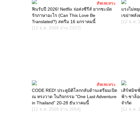
สัพเพเหระ
ฟินรับปี 2026! Netflix จ่อส่งซีรีส์ ยากชะมัด
แรงไม่หยุ
รักภาษาอะไร (Can This Love Be
เขย่าพลัง
Translated?) สตรีม 16 มกราคมนี้
[12 ธ.ค. 
[12 ธ.ค. 2568 อ่าน 2157]
สัพเพเหระ
CODE RED! ประตูมิติโลกกลับด้านเตรียมเปิด
เสิร์ฟมิชช
ณ ทรงวาด ในกิจกรรม "One Last Adventure
ฟ้า-ชาล็อ
in Thailand" 20-28 ธันวาคมนี้
จำกัด
[12 ธ.ค. 2568 อ่าน 2054]
[11 ธ.ค. 