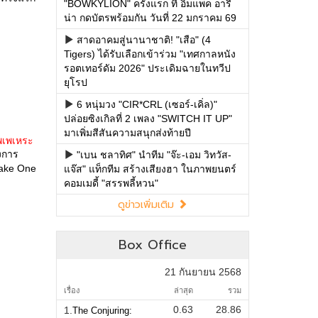
"BOWKYLION" ครั้งแรก ที่ อิมแพค อารี
น่า กดบัตรพร้อมกัน วันที่ 22 มกราคม 69
สาดอาคมสู่นานาชาติ! "เสือ" (4
Tigers) ได้รับเลือกเข้าร่วม "เทศกาลหนัง
รอตเทอร์ดัม 2026" ประเดิมฉายในทวีป
ยุโรป
6 หนุ่มวง "CIR*CRL (เซอร์-เคิ่ล)"
ปล่อยซิงเกิลที่ 2 เพลง "SWITCH IT UP"
มาเพิ่มสีสันความสนุกส่งท้ายปี
พเพเหระ
งการ
"เบน ชลาทิศ" นำทีม "จ๊ะ-เอม วิทวัส-
ake One
แจ๊ส" แท็กทีม สร้างเสียงฮา ในภาพยนตร์
คอมเมดี้ "สรรพลี้หวน"
ดูข่าวเพิ่มเติม
Box Office
21 กันยายน 2568
เรื่อง
ล่าสุด
รวม
0.63
28.86
1.
The Conjuring: