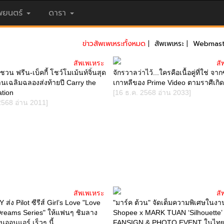
ยนตร์
ดารา
ข่าวสัพเพเหระทั้งหมด
|
สัพเพเหระ
|
Webmast
สัพเพเหระ
สั
วน ฟรีน-เบ็คกี้ โชว์โมเม้นท์จิ้นสุด
จักรวาลว่าไว้...ใครคือเนื้อคู่ที่ใช่ จากซ
งานเฉลิมฉลองส่งท้ายปี Carry the
เกาหลีของ Prime Video ตามราศีเกิ
ation
[16 ธ.ค. 2568 อ่าน 2033]
2568 อ่าน 2011]
สัพเพเหระ
สั
ส่ง Pilot ซีรีส์ Girl’s Love "Love
"มาร์ค ต้วน" จัดเต็มความพิเศษในงา
reams Series" ให้แฟนๆ ชิมลาง
Shopee x MARK TUAN ‘Silhouette’
นออนแอร์ เร็วๆ นี้
FANSIGN & PHOTO EVENT ในไทยค