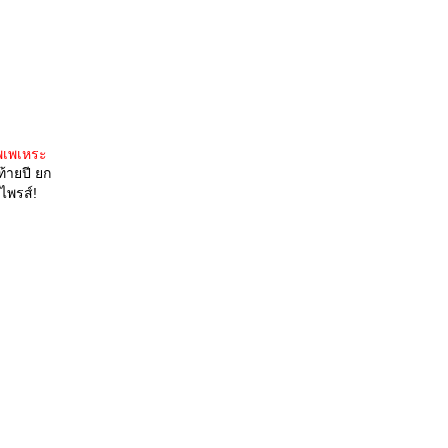
พเพเหระ
้ายปี ยก
ไพรส์!