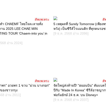
สัพเพเหระ
สั
" ทำ CHAEMF ไทยใจละลายทั้ง
5 เหตุผลที่ Surely Tomorrow (เพียงพรุ่ง
นงาน 2025 LEE CHAE MIN
หวัง) เป็นซีรีส์โรแมนติก ที่ทุกคนรอ
NG TOUR ‘Chaem-into you’ in
[9 ธ.ค. 2568 อ่าน 2096]
2568 อ่าน 2024]
สัพเพเหระ
สั
าพร" อวยพร 1 ขวบ "ม่วน บางกอก"
จัดใหญ่ส่งท้ายปี! "ฮยอนบิน" คัมแบ
ับของชาวกรุง
ปีกับ "Made In Korea" ซีรีส์อาชญา
568 อ่าน 2011]
ฟอร์มยักษ์ 24 ธ.ค. บน Disney+
[9 ธ.ค. 2568 อ่าน 2037]