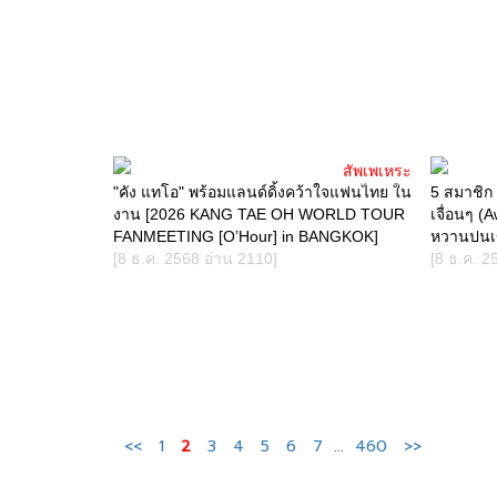
สัพเพเหระ
"คัง แทโอ" พร้อมแลนด์ดิ้งคว้าใจแฟนไทย ใน
5 สมาชิก 
งาน [2026 KANG TAE OH WORLD TOUR
เจื่อนๆ 
FANMEETING [O’Hour] in BANGKOK]
หวานปนเ
[8 ธ.ค. 2568 อ่าน 2110]
[8 ธ.ค. 2
<<
1
2
3
4
5
6
7
...
460
>>