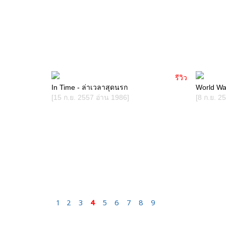
รีวิว
In Time - ล่าเวลาสุดนรก
World War
[15 ก.ย. 2557 อ่าน 1986]
[8 ก.ย. 2
1
2
3
4
5
6
7
8
9