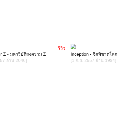
รีวิว
 Z - มหาวิบัติสงคราม Z
Inception - จิตพิฆาตโลก
557 อ่าน 2046]
[1 ก.ย. 2557 อ่าน 1994]