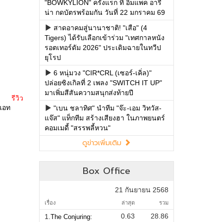
"BOWKYLION" ครั้งแรก ที่ อิมแพค อารี
น่า กดบัตรพร้อมกัน วันที่ 22 มกราคม 69
สาดอาคมสู่นานาชาติ! "เสือ" (4
Tigers) ได้รับเลือกเข้าร่วม "เทศกาลหนัง
รอตเทอร์ดัม 2026" ประเดิมฉายในทวีป
ยุโรป
6 หนุ่มวง "CIR*CRL (เซอร์-เคิ่ล)"
ปล่อยซิงเกิลที่ 2 เพลง "SWITCH IT UP"
มาเพิ่มสีสันความสนุกส่งท้ายปี
รีวิว
แอท
"เบน ชลาทิศ" นำทีม "จ๊ะ-เอม วิทวัส-
แจ๊ส" แท็กทีม สร้างเสียงฮา ในภาพยนตร์
คอมเมดี้ "สรรพลี้หวน"
ดูข่าวเพิ่มเติม
Box Office
21 กันยายน 2568
เรื่อง
ล่าสุด
รวม
0.63
28.86
1.
The Conjuring: