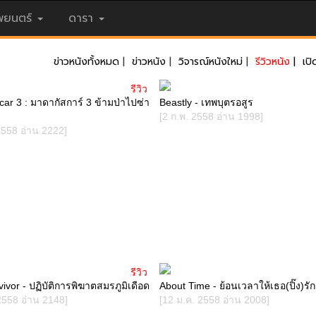
ยนตร์
ดารา
ข่าวหนังทั้งหมด
|
ข่าวหนัง
|
วิจารณ์หนังใหม่
|
รีวิวหนัง
|
เปิ
รีวิว
r 3 : มาดากัสการ์ 3 ข้ามป่าไปซ่า
Beastly - เทพบุตรอสูร
[2 ก.พ. 2558 อ่าน 1998]
2558 อ่าน 2222]
รีวิว
ivor - ปฏิบัติการพิฆาตสมรภูมิเดือด
About Time - ย้อนเวลาให้เธอ(ปิ๊ง)รัก
2558 อ่าน 2148]
[12 ม.ค. 2558 อ่าน 2008]