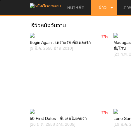
หน้าหลัก
ข่าว
ภาพ
รีวิวหนังวันวาน
รีวิว
Begin Again : เพราะรัก คือเพลงรัก
Madagasca
[9 มี.ค. 2558 อ่าน 2010]
ส์ยุโรป
[23 ก.พ. 
รีวิว
50 First Dates - จีบเธอไม่เคยจำ
Lone Surv
[26 ม.ค. 2558 อ่าน 2035]
[19 ม.ค. 