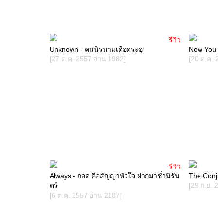
รีวิว
Unknown - คนนิรนามเดือดระอุ
Now You
[27 ต.ค. 2557 อ่าน 1982]
[20 ต.ค. 
รีวิว
Always - กอด คือสัญญาหัวใจ ฝากมาชั่วนิรัน
The Conju
ดร์
[29 ก.ย. 
[6 ต.ค. 2557 อ่าน 2187]