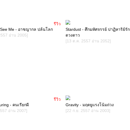
รีวิว
 See Me - อาชญากล ปล้นโลก
Stardust - ศึกมหัศจรรย์ ปาฏิหาริย์รั
2557 อ่าน 2005]
ดวงดาว
[13 ต.ค. 2557 อ่าน 2052]
รีวิว
ring - คนเรียกผี
Gravity - มฤตยูแรงโน้มถ่วง
2557 อ่าน 2007]
[22 ก.ย. 2557 อ่าน 2003]