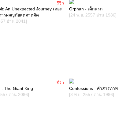
รีวิว
it: An Unexpected Journey เดอะ
Orphan - เด็กนรก
 การผจญภัยสุดคาดคิด
[24 พ.ย. 2557 อ่าน 1986]
557 อ่าน 2041]
รีวิว
k : The Giant King
Confessions - คำสารภาพ
2557 อ่าน 2086]
[3 พ.ย. 2557 อ่าน 1986]