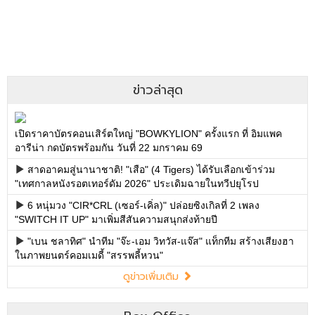
ข่าวล่าสุด
เปิดราคาบัตรคอนเสิร์ตใหญ่ "BOWKYLION" ครั้งแรก ที่ อิมแพค
อารีน่า กดบัตรพร้อมกัน วันที่ 22 มกราคม 69
สาดอาคมสู่นานาชาติ! "เสือ" (4 Tigers) ได้รับเลือกเข้าร่วม
"เทศกาลหนังรอตเทอร์ดัม 2026" ประเดิมฉายในทวีปยุโรป
6 หนุ่มวง "CIR*CRL (เซอร์-เคิ่ล)" ปล่อยซิงเกิลที่ 2 เพลง
"SWITCH IT UP" มาเพิ่มสีสันความสนุกส่งท้ายปี
"เบน ชลาทิศ" นำทีม "จ๊ะ-เอม วิทวัส-แจ๊ส" แท็กทีม สร้างเสียงฮา
ในภาพยนตร์คอมเมดี้ "สรรพลี้หวน"
ดูข่าวเพิ่มเติม