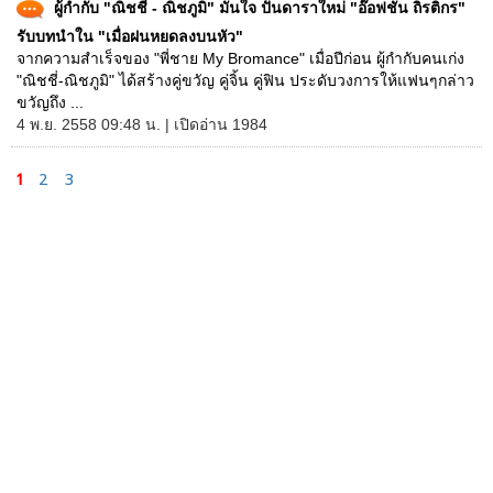
ผู้กำกับ "ณิชชี่ - ณิชภูมิ" มั่นใจ ปั้นดาราใหม่ "อ๊อฟชั่น ถิรติกร"
รับบทนำใน "เมื่อฝนหยดลงบนหัว"
จากความสำเร็จของ "พี่ชาย My Bromance" เมื่อปีก่อน ผู้กำกับคนเก่ง
"ณิชชี่-ณิชภูมิ" ได้สร้างคู่ขวัญ คู่จิ้น คู่ฟิน ประดับวงการให้แฟนๆกล่าว
ขวัญถึง ...
4 พ.ย. 2558 09:48 น. | เปิดอ่าน 1984
1
2
3