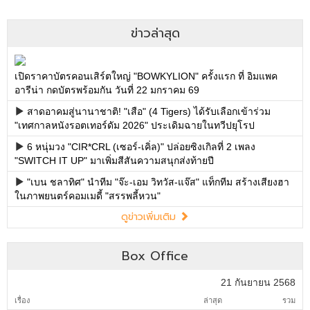
ข่าวล่าสุด
เปิดราคาบัตรคอนเสิร์ตใหญ่ "BOWKYLION" ครั้งแรก ที่ อิมแพค
อารีน่า กดบัตรพร้อมกัน วันที่ 22 มกราคม 69
สาดอาคมสู่นานาชาติ! "เสือ" (4 Tigers) ได้รับเลือกเข้าร่วม
"เทศกาลหนังรอตเทอร์ดัม 2026" ประเดิมฉายในทวีปยุโรป
6 หนุ่มวง "CIR*CRL (เซอร์-เคิ่ล)" ปล่อยซิงเกิลที่ 2 เพลง
"SWITCH IT UP" มาเพิ่มสีสันความสนุกส่งท้ายปี
"เบน ชลาทิศ" นำทีม "จ๊ะ-เอม วิทวัส-แจ๊ส" แท็กทีม สร้างเสียงฮา
ในภาพยนตร์คอมเมดี้ "สรรพลี้หวน"
ดูข่าวเพิ่มเติม
Box Office
21 กันยายน 2568
เรื่อง
ล่าสุด
รวม