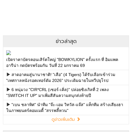
ข่าวล่าสุด
เปิดราคาบัตรคอนเสิร์ตใหญ่ "BOWKYLION" ครั้งแรก ที่ อิมแพค
อารีน่า กดบัตรพร้อมกัน วันที่ 22 มกราคม 69
สาดอาคมสู่นานาชาติ! "เสือ" (4 Tigers) ได้รับเลือกเข้าร่วม
"เทศกาลหนังรอตเทอร์ดัม 2026" ประเดิมฉายในทวีปยุโรป
6 หนุ่มวง "CIR*CRL (เซอร์-เคิ่ล)" ปล่อยซิงเกิลที่ 2 เพลง
"SWITCH IT UP" มาเพิ่มสีสันความสนุกส่งท้ายปี
"เบน ชลาทิศ" นำทีม "จ๊ะ-เอม วิทวัส-แจ๊ส" แท็กทีม สร้างเสียงฮา
ในภาพยนตร์คอมเมดี้ "สรรพลี้หวน"
ดูข่าวเพิ่มเติม