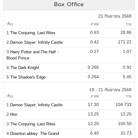
Box Office
21 กันยายน 2568
เรื่อง
ล่าสุด
รวม
0.63
28.86
1.
The Conjuring: Last Rites
0.42
171.22
2.
Demon Slayer: Infinity Castle
0.27
1.07
3.
Harry Potter and The Half -
Blood Prince
0.266
0.92
4.
The Dark Knight
0.264
5.45
5.
The Shadow's Edge
19 - 21 กันยายน 2568
เรื่อง
ล่าสุด
รวม
17.30
104.733
1.
Demon Slayer: Infinity Castle
13.25
13.25
2.
Him
12.20
150.50
3.
The Conjuring: Last Rites
6.40
31.73
4.
Downton abbey: The Grand