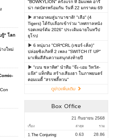
"BOWKYLION" ครั้งแรก ที่ อิมแพค อารี
น่า กดบัตรพร้อมกัน วันที่ 22 มกราคม 69
ง
สาดอาคมสู่นานาชาติ! "เสือ" (4
Tigers) ได้รับเลือกเข้าร่วม "เทศกาลหนัง
รอตเทอร์ดัม 2026" ประเดิมฉายในทวีป
กู้" โลก
ยุโรป
6 หนุ่มวง "CIR*CRL (เซอร์-เคิ่ล)"
่างใหม่
ปล่อยซิงเกิลที่ 2 เพลง "SWITCH IT UP"
มาเพิ่มสีสันความสนุกส่งท้ายปี
"เบน ชลาทิศ" นำทีม "จ๊ะ-เอม วิทวัส-
แจ๊ส" แท็กทีม สร้างเสียงฮา ในภาพยนตร์
 Comic-
คอมเมดี้ "สรรพลี้หวน"
ดูข่าวเพิ่มเติม
-Con
Box Office
21 กันยายน 2568
เรื่อง
ล่าสุด
รวม
0.63
28.86
1.
The Conjuring: