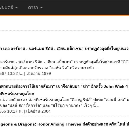
ยนตร์
ดารา
า เดอ อาร์มาส - นอร์แมน รีดัส - เอียน แม็กเชน" ปรากฏตัวสุดยิ่งใหญ่บนเ
อาร์มาส - นอร์แมน รีดัส - เอียน แม็กเชน" ปรากฏตัวสุดยิ่งใหญ่บนเวที "C
มมันส์สุดเดือดจากจักรวาล "จอห์น วิค" ทวีความระห่ำ ...
567 13:32 น. | เปิดอ่าน 1999
่อพวกนายต้องการให้เขากลับมา" เขาจึงกลับมา "ฆ่า" อีกครั้ง John Wick 4
ยทีเซอร์แรกหยุดโลก
 4 ออกตัวแรง ปล่อยทีเซอร์แรกหยุดโลก "คีอานู รีฟส์" ปะทะ "ดอนนี่ เยน" 
อง "บิลล์ สการ์สการ์ด" และ "ฮิโรยูกิ ซานาดะ" เร็วๆ นี้ ...
565 10:17 น. | เปิดอ่าน 2004
geons & Dragons: Honor Among Thieves ส่งตัวอย่างแรก คริส ไพน์ น