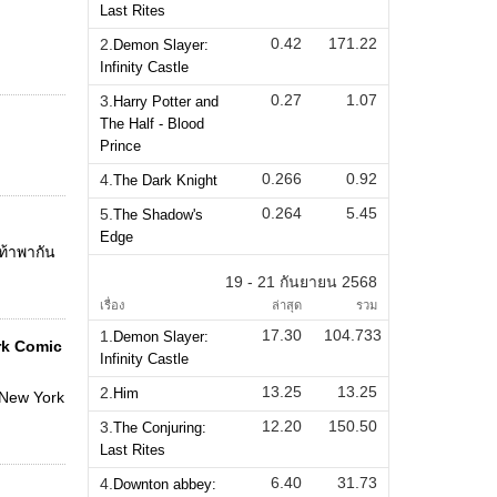
Last Rites
0.42
171.22
2.
Demon Slayer:
Infinity Castle
0.27
1.07
3.
Harry Potter and
The Half - Blood
Prince
0.266
0.92
4.
The Dark Knight
0.264
5.45
5.
The Shadow's
Edge
ท้าพากัน
19 - 21 กันยายน 2568
เรื่อง
ล่าสุด
รวม
17.30
104.733
1.
Demon Slayer:
rk Comic
Infinity Castle
13.25
13.25
2.
Him
 New York
12.20
150.50
3.
The Conjuring:
Last Rites
6.40
31.73
4.
Downton abbey: