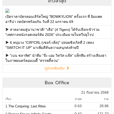
ข่าวล่าสุด
เปิดราคาบัตรคอนเสิร์ตใหญ่ "BOWKYLION" ครั้งแรก ที่ อิมแพค
อารีน่า กดบัตรพร้อมกัน วันที่ 22 มกราคม 69
สาดอาคมสู่นานาชาติ! "เสือ" (4 Tigers) ได้รับเลือกเข้าร่วม
"เทศกาลหนังรอตเทอร์ดัม 2026" ประเดิมฉายในทวีปยุโรป
6 หนุ่มวง "CIR*CRL (เซอร์-เคิ่ล)" ปล่อยซิงเกิลที่ 2 เพลง
"SWITCH IT UP" มาเพิ่มสีสันความสนุกส่งท้ายปี
"เบน ชลาทิศ" นำทีม "จ๊ะ-เอม วิทวัส-แจ๊ส" แท็กทีม สร้างเสียงฮา
ในภาพยนตร์คอมเมดี้ "สรรพลี้หวน"
ดูข่าวเพิ่มเติม
Box Office
21 กันยายน 2568
เรื่อง
ล่าสุด
รวม
0.63
28.86
1.
The Conjuring: Last Rites
0.42
171.22
2.