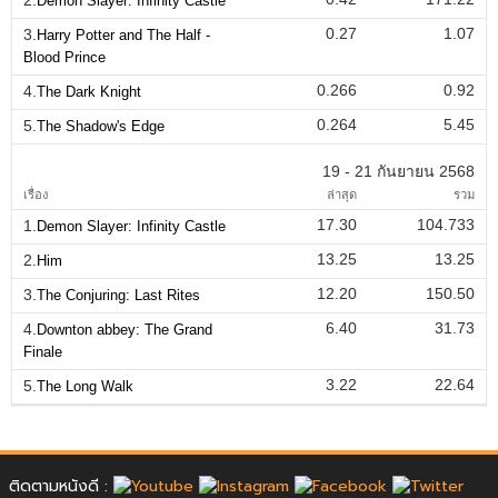
Demon Slayer: Infinity Castle
0.27
1.07
3.
Harry Potter and The Half -
Blood Prince
0.266
0.92
4.
The Dark Knight
0.264
5.45
5.
The Shadow's Edge
19 - 21 กันยายน 2568
เรื่อง
ล่าสุด
รวม
17.30
104.733
1.
Demon Slayer: Infinity Castle
13.25
13.25
2.
Him
12.20
150.50
3.
The Conjuring: Last Rites
6.40
31.73
4.
Downton abbey: The Grand
Finale
3.22
22.64
5.
The Long Walk
ติดตามหนังดี :