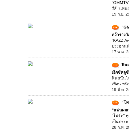
"GMMTV" ก
รีส์ "แฟน
19 ก.ย. 2
"GM
คว้ารางวัล
"KAZZ Awa
ประธานนัก
17 พ.ค. 2
ฟินส
เอ็กซ์คลูซ
ฟินสนั่นโ
เพื่อน พร้
19 มี.ค. 
"โฟร
"แฟนผมเป
"โฟร์ท" ท
เป็นประธา
28 ก.พ. 2