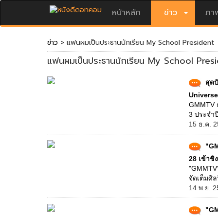
หน้าหลัก
ข่าว
ภาพ
ข่าว
> แฟนผมเป็นประธานนักเรียน My School President
แฟนผมเป็นประธานนักเรียน My School Pres
สุด
Universe
GMMTV กวา
3 ประจำปี
15 ธ.ค. 2
"GM
28 เข้าชิ
"GMMTV" แ
จัดเต็มศิ
14 พ.ย. 2
"GM