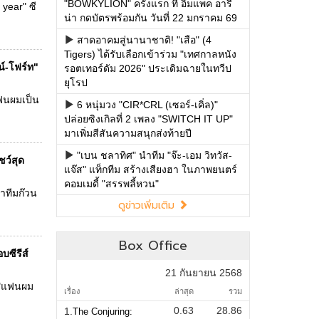
"BOWKYLION" ครั้งแรก ที่ อิมแพค อารี
year" ซี
น่า กดบัตรพร้อมกัน วันที่ 22 มกราคม 69
สาดอาคมสู่นานาชาติ! "เสือ" (4
Tigers) ได้รับเลือกเข้าร่วม "เทศกาลหนัง
์-โฟร์ท"
รอตเทอร์ดัม 2026" ประเดิมฉายในทวีป
ยุโรป
แฟนผมเป็น
6 หนุ่มวง "CIR*CRL (เซอร์-เคิ่ล)"
ปล่อยซิงเกิลที่ 2 เพลง "SWITCH IT UP"
มาเพิ่มสีสันความสนุกส่งท้ายปี
"เบน ชลาทิศ" นำทีม "จ๊ะ-เอม วิทวัส-
ชว์สุด
แจ๊ส" แท็กทีม สร้างเสียงฮา ในภาพยนตร์
คอมเมดี้ "สรรพลี้หวน"
ำทีมก๊วน
ดูข่าวเพิ่มเติม
Box Office
บซีรีส์
21 กันยายน 2568
์ "แฟนผม
เรื่อง
ล่าสุด
รวม
0.63
28.86
1.
The Conjuring: