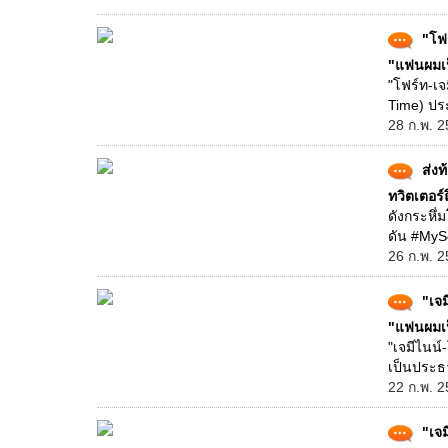
"โฟร
"แฟนผมเป
"โฟร์ท-เจ
Time) ประ
28 ก.พ. 2
ส่ง
ทวิตเตอร์
ดังกระหึ่
ดัน #MySc
26 ก.พ. 2
"เจม
"แฟนผมเป
"เจมีไนน์
เป็นประธา
22 ก.พ. 2
"เจม