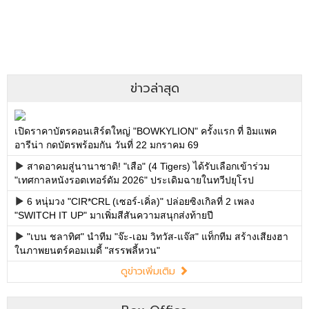
ข่าวล่าสุด
เปิดราคาบัตรคอนเสิร์ตใหญ่ "BOWKYLION" ครั้งแรก ที่ อิมแพค
อารีน่า กดบัตรพร้อมกัน วันที่ 22 มกราคม 69
สาดอาคมสู่นานาชาติ! "เสือ" (4 Tigers) ได้รับเลือกเข้าร่วม
"เทศกาลหนังรอตเทอร์ดัม 2026" ประเดิมฉายในทวีปยุโรป
6 หนุ่มวง "CIR*CRL (เซอร์-เคิ่ล)" ปล่อยซิงเกิลที่ 2 เพลง
"SWITCH IT UP" มาเพิ่มสีสันความสนุกส่งท้ายปี
"เบน ชลาทิศ" นำทีม "จ๊ะ-เอม วิทวัส-แจ๊ส" แท็กทีม สร้างเสียงฮา
ในภาพยนตร์คอมเมดี้ "สรรพลี้หวน"
ดูข่าวเพิ่มเติม