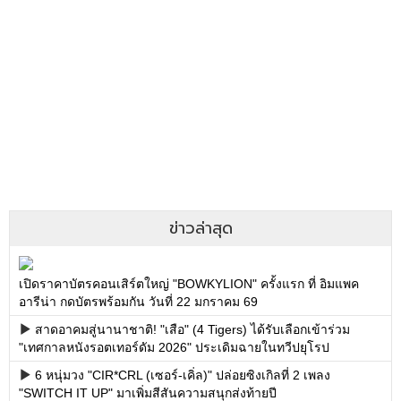
ข่าวล่าสุด
เปิดราคาบัตรคอนเสิร์ตใหญ่ "BOWKYLION" ครั้งแรก ที่ อิมแพค
อารีน่า กดบัตรพร้อมกัน วันที่ 22 มกราคม 69
สาดอาคมสู่นานาชาติ! "เสือ" (4 Tigers) ได้รับเลือกเข้าร่วม
"เทศกาลหนังรอตเทอร์ดัม 2026" ประเดิมฉายในทวีปยุโรป
6 หนุ่มวง "CIR*CRL (เซอร์-เคิ่ล)" ปล่อยซิงเกิลที่ 2 เพลง
"SWITCH IT UP" มาเพิ่มสีสันความสนุกส่งท้ายปี