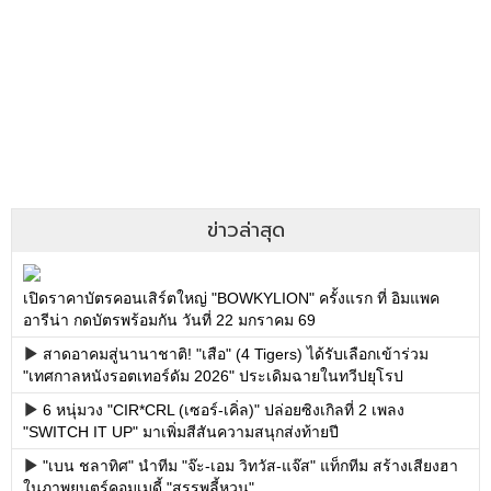
ข่าวล่าสุด
เปิดราคาบัตรคอนเสิร์ตใหญ่ "BOWKYLION" ครั้งแรก ที่ อิมแพค
อารีน่า กดบัตรพร้อมกัน วันที่ 22 มกราคม 69
สาดอาคมสู่นานาชาติ! "เสือ" (4 Tigers) ได้รับเลือกเข้าร่วม
"เทศกาลหนังรอตเทอร์ดัม 2026" ประเดิมฉายในทวีปยุโรป
6 หนุ่มวง "CIR*CRL (เซอร์-เคิ่ล)" ปล่อยซิงเกิลที่ 2 เพลง
"SWITCH IT UP" มาเพิ่มสีสันความสนุกส่งท้ายปี
"เบน ชลาทิศ" นำทีม "จ๊ะ-เอม วิทวัส-แจ๊ส" แท็กทีม สร้างเสียงฮา
ในภาพยนตร์คอมเมดี้ "สรรพลี้หวน"