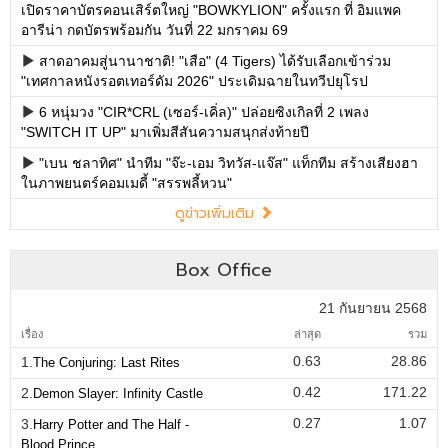
เปิดราคาบัตรคอนเสิร์ตใหญ่ "BOWKYLION" ครั้งแรก ที่ อิมแพค
อารีน่า กดบัตรพร้อมกัน วันที่ 22 มกราคม 69
สาดอาคมสู่นานาชาติ! "เสือ" (4 Tigers) ได้รับเลือกเข้าร่วม
"เทศกาลหนังรอตเทอร์ดัม 2026" ประเดิมฉายในทวีปยุโรป
6 หนุ่มวง "CIR*CRL (เซอร์-เคิ่ล)" ปล่อยซิงเกิลที่ 2 เพลง
"SWITCH IT UP" มาเพิ่มสีสันความสนุกส่งท้ายปี
"เบน ชลาทิศ" นำทีม "จ๊ะ-เอม วิทวัส-แจ๊ส" แท็กทีม สร้างเสียงฮา
ในภาพยนตร์คอมเมดี้ "สรรพลี้หวน"
ดูข่าวเพิ่มเติม
Box Office
21 กันยายน 2568
เรื่อง
ล่าสุด
รวม
0.63
28.86
1.
The Conjuring: Last Rites
0.42
171.22
2.
Demon Slayer: Infinity Castle
0.27
1.07
3.
Harry Potter and The Half -
Blood Prince