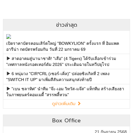
ข่าวล่าสุด
เปิดราคาบัตรคอนเสิร์ตใหญ่ "BOWKYLION" ครั้งแรก ที่ อิมแพค
อารีน่า กดบัตรพร้อมกัน วันที่ 22 มกราคม 69
สาดอาคมสู่นานาชาติ! "เสือ" (4 Tigers) ได้รับเลือกเข้าร่วม
"เทศกาลหนังรอตเทอร์ดัม 2026" ประเดิมฉายในทวีปยุโรป
6 หนุ่มวง "CIR*CRL (เซอร์-เคิ่ล)" ปล่อยซิงเกิลที่ 2 เพลง
"SWITCH IT UP" มาเพิ่มสีสันความสนุกส่งท้ายปี
"เบน ชลาทิศ" นำทีม "จ๊ะ-เอม วิทวัส-แจ๊ส" แท็กทีม สร้างเสียงฮา
ในภาพยนตร์คอมเมดี้ "สรรพลี้หวน"
ดูข่าวเพิ่มเติม
Box Office
21 กันยายน 2568