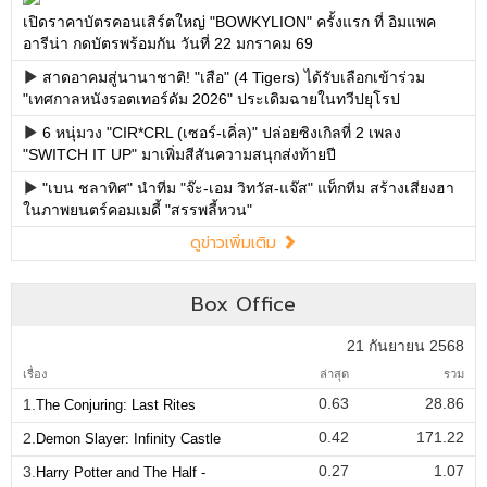
เปิดราคาบัตรคอนเสิร์ตใหญ่ "BOWKYLION" ครั้งแรก ที่ อิมแพค
อารีน่า กดบัตรพร้อมกัน วันที่ 22 มกราคม 69
สาดอาคมสู่นานาชาติ! "เสือ" (4 Tigers) ได้รับเลือกเข้าร่วม
"เทศกาลหนังรอตเทอร์ดัม 2026" ประเดิมฉายในทวีปยุโรป
6 หนุ่มวง "CIR*CRL (เซอร์-เคิ่ล)" ปล่อยซิงเกิลที่ 2 เพลง
"SWITCH IT UP" มาเพิ่มสีสันความสนุกส่งท้ายปี
"เบน ชลาทิศ" นำทีม "จ๊ะ-เอม วิทวัส-แจ๊ส" แท็กทีม สร้างเสียงฮา
ในภาพยนตร์คอมเมดี้ "สรรพลี้หวน"
ดูข่าวเพิ่มเติม
Box Office
21 กันยายน 2568
เรื่อง
ล่าสุด
รวม
0.63
28.86
1.
The Conjuring: Last Rites
0.42
171.22
2.
Demon Slayer: Infinity Castle
0.27
1.07
3.
Harry Potter and The Half -