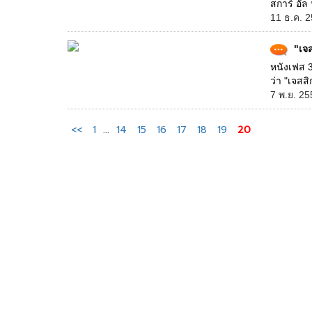
สการ์ อัล
11 ธ.ค. 2
"เจ
หนังเฟส 3
ว่า "เจสส
7 พ.ย. 25
<<
1
...
14
15
16
17
18
19
20