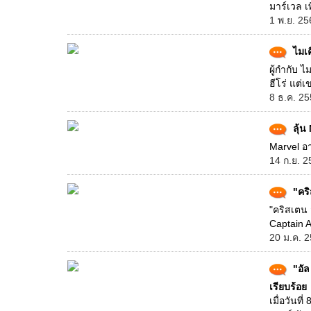
มาร์เวล เพ
1 พ.ย. 25
ไมเค
ผู้กำกับ 
ฮีโร่ แต่
8 ธ.ค. 25
ลุ้น
Marvel อา
14 ก.ย. 2
"คร
"คริสเตน
Captain A
20 ม.ค. 2
"อั
เรียบร้อย
เมื่อวันท