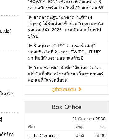
"BOWKYLION" ครั้งแรก ที่ อิมแพค อารี
น่า กดบัตรพร้อมกัน วันที่ 22 มกราคม 69
สาดอาคมสู่นานาชาติ! "เสือ" (4
Tigers) ได้รับเลือกเข้าร่วม "เทศกาลหนัง
รอตเทอร์ดัม 2026" ประเดิมฉายในทวีป
ุปเปอร์
ยุโรป
6 หนุ่มวง "CIR*CRL (เซอร์-เคิ่ล)"
ปล่อยซิงเกิลที่ 2 เพลง "SWITCH IT UP"
มาเพิ่มสีสันความสนุกส่งท้ายปี
"เบน ชลาทิศ" นำทีม "จ๊ะ-เอม วิทวัส-
แจ๊ส" แท็กทีม สร้างเสียงฮา ในภาพยนตร์
คอมเมดี้ "สรรพลี้หวน"
ดูข่าวเพิ่มเติม
นเรื่อง
Box Office
21 กันยายน 2568
่
เรื่อง
ล่าสุด
รวม
ดีกรีออ
0.63
28.86
1.
The Conjuring: