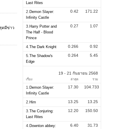
Last Rites
0.42
171.22
2.
Demon Slayer:
Infinity Castle
0.27
1.07
3.
Harry Potter and
ุดมีข่าว
The Half - Blood
Prince
0.266
0.92
4.
The Dark Knight
0.264
5.45
5.
The Shadow's
Edge
19 - 21 กันยายน 2568
เรื่อง
ล่าสุด
รวม
17.30
104.733
1.
Demon Slayer:
Infinity Castle
13.25
13.25
2.
Him
12.20
150.50
3.
The Conjuring:
Last Rites
6.40
31.73
4.
Downton abbey: