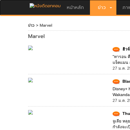
หน้าหลัก
ข่าว
ภาพ
ข่าว
> Marvel
Marvel
ฮิวจ
"ทารอน คื
แจ็คแมน 
27 ม.ค. 2
Bla
Disney+ H
Wakanda 
27 ม.ค. 2
Thun
จูเลีย หล
กำลังจะเป