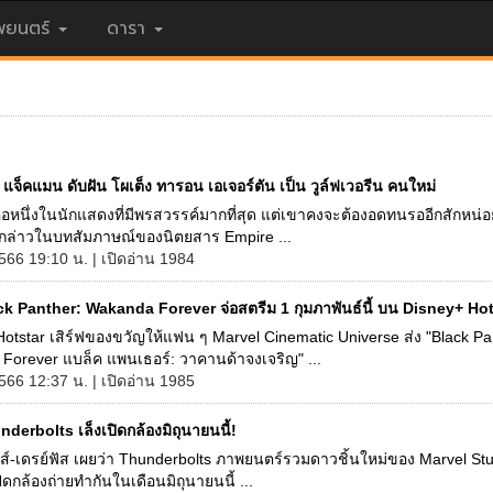
ยนตร์
ดารา
์ แจ็คแมน ดับฝัน โผเต็ง ทารอน เอเจอร์ตัน เป็น วูล์ฟเวอรีน คนใหม่
อหนึ่งในนักแสดงที่มีพรสวรรค์มากที่สุด แต่เขาคงจะต้องอดทนรออีกสักหน่
กล่าวในบทสัมภาษณ์ของนิตยสาร Empire ...
566 19:10 น. | เปิดอ่าน 1984
ck Panther: Wakanda Forever จ่อสตรีม 1 กุมภาพันธ์นี้ บน Disney+ Hot
otstar เสิร์ฟของขวัญให้แฟน ๆ Marvel Cinematic Universe ส่ง "Black Pa
Forever แบล็ค แพนเธอร์: วาคานด้าจงเจริญ" ...
566 12:37 น. | เปิดอ่าน 1985
derbolts เล็งเปิดกล้องมิถุนายนนี้!
ุยส์-เดรย์ฟัส เผยว่า Thunderbolts ภาพยนตร์รวมดาวชิ้นใหม่ของ Marvel St
ิดกล้องถ่ายทำกันในเดือนมิถุนายนนี้ ...