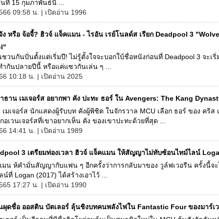
นที่ 15 กุมภาพันธ์นี้ ...
566 09:58 น. | เปิดอ่าน 1996
จัง หรือ จ้อจี้? ฮิวจ์ แจ็คแมน - ไรอัน เรย์โนลด์ส เรียก Deadpool 3 "Wol
l"
่วนชวนกันปั่นตั้งแต่เริ่มปี! ไม่รู้ตั้งใจจะบอกใบ้ชื่อหนังก่อนที่ Deadpool 3 จะเริ่
ทำกันปลายปีนี้ หรือแค่แซวกันเล่น ๆ ...
66 10:18 น. | เปิดอ่าน 2025
าธาน เมเจอร์ส อยากพา คัง ปะทะ ธอร์ ใน Avengers: The Kang Dynast
มเจอร์ส นักแสดงผู้รับบท คังผู้พิชิต ในจักรวาล MCU เลือก ธอร์ ของ คริส เ
กอเวนเจอร์สที่เขาอยากเห็น คัง ของเขาปะทะด้วยที่สุด ...
66 14:41 น. | เปิดอ่าน 1989
dpool 3 เตรียมท่องเวลา ฮิวจ์ แจ็คแมน ให้สัญญาไม่ทับซ้อนไทม์ไลน์ Log
คแมน ห้คำมั่นสัญญากับแฟน ๆ อีกครั้งว่าการกลับมาของ วูล์ฟเวอรีน ครั้งนี้จ
น์ที่ Logan (2017) ได้สร้างเอาไว้ ...
565 17:27 น. | เปิดอ่าน 1990
นผุดชื่อ ออสติน บัตเลอร์ ลุ้นชิงบทคนพลังไฟใน Fantastic Four ของมาร์เ