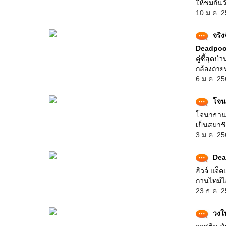
ให้ชมกันวั
10 ม.ค. 2
จริง
Deadpoo
คู่ซี้สุดป
กล้องถ่าย
6 ม.ค. 25
โจน
โจนาธาน เ
เป็นสมาชิ
3 ม.ค. 25
Dea
ฮิวจ์ แจ็
กวนไทม์ไล
23 ธ.ค. 2
วงใ