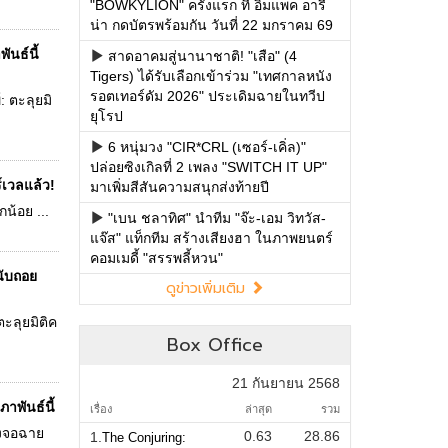
"BOWKYLION" ครั้งแรก ที่ อิมแพค อารี
น่า กดบัตรพร้อมกัน วันที่ 22 มกราคม 69
นธ์นี้
สาดอาคมสู่นานาชาติ! "เสือ" (4
Tigers) ได้รับเลือกเข้าร่วม "เทศกาลหนัง
รอตเทอร์ดัม 2026" ประเดิมฉายในทวีป
 ตะลุยมิ
ยุโรป
6 หนุ่มวง "CIR*CRL (เซอร์-เคิ่ล)"
ปล่อยซิงเกิลที่ 2 เพลง "SWITCH IT UP"
์เวลแล้ว!
มาเพิ่มสีสันความสนุกส่งท้ายปี
กน้อย ...
"เบน ชลาทิศ" นำทีม "จ๊ะ-เอม วิทวัส-
แจ๊ส" แท็กทีม สร้างเสียงฮา ในภาพยนตร์
คอมเมดี้ "สรรพลี้หวน"
นับถอย
ดูข่าวเพิ่มเติม
ะลุยมิติค
Box Office
21 กันยายน 2568
าพันธ์นี้
เรื่อง
ล่าสุด
รวม
ลงจอฉาย
0.63
28.86
1.
The Conjuring: