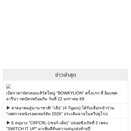
ข่าวล่าสุด
เปิดราคาบัตรคอนเสิร์ตใหญ่ "BOWKYLION" ครั้งแรก ที่ อิมแพค
อารีน่า กดบัตรพร้อมกัน วันที่ 22 มกราคม 69
สาดอาคมสู่นานาชาติ! "เสือ" (4 Tigers) ได้รับเลือกเข้าร่วม
"เทศกาลหนังรอตเทอร์ดัม 2026" ประเดิมฉายในทวีปยุโรป
6 หนุ่มวง "CIR*CRL (เซอร์-เคิ่ล)" ปล่อยซิงเกิลที่ 2 เพลง
"SWITCH IT UP" มาเพิ่มสีสันความสนุกส่งท้ายปี