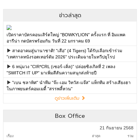
ข่าวล่าสุด
เปิดราคาบัตรคอนเสิร์ตใหญ่ "BOWKYLION" ครั้งแรก ที่ อิมแพค
อารีน่า กดบัตรพร้อมกัน วันที่ 22 มกราคม 69
สาดอาคมสู่นานาชาติ! "เสือ" (4 Tigers) ได้รับเลือกเข้าร่วม
"เทศกาลหนังรอตเทอร์ดัม 2026" ประเดิมฉายในทวีปยุโรป
6 หนุ่มวง "CIR*CRL (เซอร์-เคิ่ล)" ปล่อยซิงเกิลที่ 2 เพลง
"SWITCH IT UP" มาเพิ่มสีสันความสนุกส่งท้ายปี
"เบน ชลาทิศ" นำทีม "จ๊ะ-เอม วิทวัส-แจ๊ส" แท็กทีม สร้างเสียงฮา
ในภาพยนตร์คอมเมดี้ "สรรพลี้หวน"
ดูข่าวเพิ่มเติม
Box Office
21 กันยายน 2568
เรื่อง
ล่าสุด
รวม