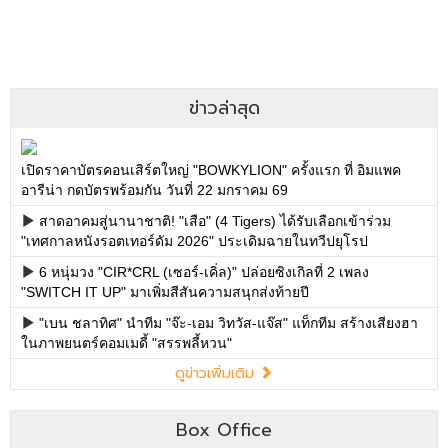
ข่าวล่าสุด
เปิดราคาบัตรคอนเสิร์ตใหญ่ "BOWKYLION" ครั้งแรก ที่ อิมแพค
อารีน่า กดบัตรพร้อมกัน วันที่ 22 มกราคม 69
สาดอาคมสู่นานาชาติ! "เสือ" (4 Tigers) ได้รับเลือกเข้าร่วม
"เทศกาลหนังรอตเทอร์ดัม 2026" ประเดิมฉายในทวีปยุโรป
6 หนุ่มวง "CIR*CRL (เซอร์-เคิ่ล)" ปล่อยซิงเกิลที่ 2 เพลง
"SWITCH IT UP" มาเพิ่มสีสันความสนุกส่งท้ายปี
"เบน ชลาทิศ" นำทีม "จ๊ะ-เอม วิทวัส-แจ๊ส" แท็กทีม สร้างเสียงฮา
ในภาพยนตร์คอมเมดี้ "สรรพลี้หวน"
ดูข่าวเพิ่มเติม
Box Office