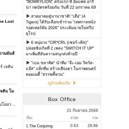
"BOWKYLION" ครั้งแรก ที่ อิมแพค อารี
น่า กดบัตรพร้อมกัน วันที่ 22 มกราคม 69
สาดอาคมสู่นานาชาติ! "เสือ" (4
he Lost
Tigers) ได้รับเลือกเข้าร่วม "เทศกาลหนัง
รอตเทอร์ดัม 2026" ประเดิมฉายในทวีป
ยุโรป
6 หนุ่มวง "CIR*CRL (เซอร์-เคิ่ล)"
ปล่อยซิงเกิลที่ 2 เพลง "SWITCH IT UP"
วามมันส์
มาเพิ่มสีสันความสนุกส่งท้ายปี
"เบน ชลาทิศ" นำทีม "จ๊ะ-เอม วิทวัส-
์ เจสัน
แจ๊ส" แท็กทีม สร้างเสียงฮา ในภาพยนตร์
คอมเมดี้ "สรรพลี้หวน"
ดูข่าวเพิ่มเติม
เจสัน โม
Box Office
มโมอา ...
21 กันยายน 2568
เรื่อง
ล่าสุด
รวม
0.63
28.86
1.
The Conjuring: