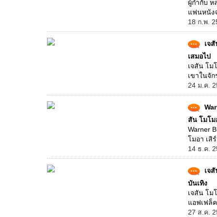
ผู้กำกับ ห
แฟนหนังจ
18 ก.พ. 2
เจส
เสมอไป
เจสัน โม
เขาในจักร
24 ม.ค. 2
Warn
สัน โมโม
Warner Br
โมอา เสิร
14 ธ.ค. 2
เจส
บันเทิง
เจสัน โม
แอฟเฟล็ค
27 ส.ค. 2