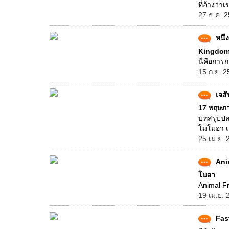
ที่อ้างว่
27 ธ.ค. 2
หนึ
Kingdom 
นี่คือการก
15 ก.ย. 2
เจส
17 พฤษภ
บทสรุปปล
โมโมอา เต
25 เม.ย. 
Ani
โมอา
Animal Fr
19 เม.ย. 
Fast