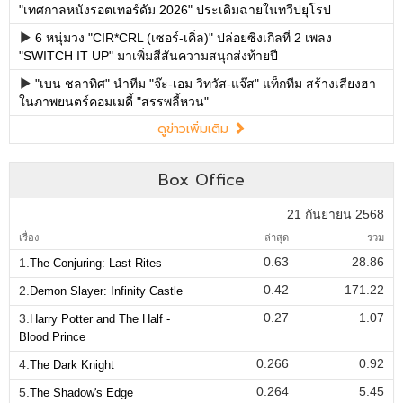
"เทศกาลหนังรอตเทอร์ดัม 2026" ประเดิมฉายในทวีปยุโรป
6 หนุ่มวง "CIR*CRL (เซอร์-เคิ่ล)" ปล่อยซิงเกิลที่ 2 เพลง
"SWITCH IT UP" มาเพิ่มสีสันความสนุกส่งท้ายปี
"เบน ชลาทิศ" นำทีม "จ๊ะ-เอม วิทวัส-แจ๊ส" แท็กทีม สร้างเสียงฮา
ในภาพยนตร์คอมเมดี้ "สรรพลี้หวน"
ดูข่าวเพิ่มเติม
Box Office
21 กันยายน 2568
เรื่อง
ล่าสุด
รวม
0.63
28.86
1.
The Conjuring: Last Rites
0.42
171.22
2.
Demon Slayer: Infinity Castle
0.27
1.07
3.
Harry Potter and The Half -
Blood Prince
0.266
0.92
4.
The Dark Knight
0.264
5.45
5.
The Shadow's Edge