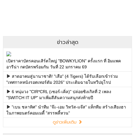
ข่าวล่าสุด
เปิดราคาบัตรคอนเสิร์ตใหญ่ "BOWKYLION" ครั้งแรก ที่ อิมแพค
อารีน่า กดบัตรพร้อมกัน วันที่ 22 มกราคม 69
สาดอาคมสู่นานาชาติ! "เสือ" (4 Tigers) ได้รับเลือกเข้าร่วม
"เทศกาลหนังรอตเทอร์ดัม 2026" ประเดิมฉายในทวีปยุโรป
6 หนุ่มวง "CIR*CRL (เซอร์-เคิ่ล)" ปล่อยซิงเกิลที่ 2 เพลง
"SWITCH IT UP" มาเพิ่มสีสันความสนุกส่งท้ายปี
"เบน ชลาทิศ" นำทีม "จ๊ะ-เอม วิทวัส-แจ๊ส" แท็กทีม สร้างเสียงฮา
ในภาพยนตร์คอมเมดี้ "สรรพลี้หวน"
ดูข่าวเพิ่มเติม