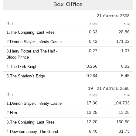
Box Office
21 กันยายน 2568
เรื่อง
ล่าสุด
รวม
0.63
28.86
1.
The Conjuring: Last Rites
0.42
171.22
2.
Demon Slayer: Infinity Castle
0.27
1.07
3.
Harry Potter and The Half -
Blood Prince
0.266
0.92
4.
The Dark Knight
0.264
5.45
5.
The Shadow's Edge
19 - 21 กันยายน 2568
เรื่อง
ล่าสุด
รวม
17.30
104.733
1.
Demon Slayer: Infinity Castle
13.25
13.25
2.
Him
12.20
150.50
3.
The Conjuring: Last Rites
6.40
31.73
4.
Downton abbey: The Grand