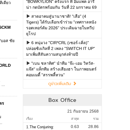
"BOWKYLION" ครั้งแรก ที่ อิมแพค อารี
ีเดียว
น่า กดบัตรพร้อมกัน วันที่ 22 มกราคม 69
สาดอาคมสู่นานาชาติ! "เสือ" (4
Tigers) ได้รับเลือกเข้าร่วม "เทศกาลหนัง
OSSCKM
รอตเทอร์ดัม 2026" ประเดิมฉายในทวีป
ยุโรป
"บอส ชัย
6 หนุ่มวง "CIR*CRL (เซอร์-เคิ่ล)"
ปล่อยซิงเกิลที่ 2 เพลง "SWITCH IT UP"
มาเพิ่มสีสันความสนุกส่งท้ายปี
"เบน ชลาทิศ" นำทีม "จ๊ะ-เอม วิทวัส-
WORLD
แจ๊ส" แท็กทีม สร้างเสียงฮา ในภาพยนตร์
คอมเมดี้ "สรรพลี้หวน"
ดูข่าวเพิ่มเติม
...
Box Office
ัตร
21 กันยายน 2568
ม
เรื่อง
ล่าสุด
รวม
..
0.63
28.86
1.
The Conjuring: