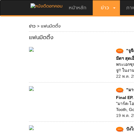
หน้าหลัก
ข่าว
ภาพ
ข่าว
> แฟนมีตตี้ง
แฟนมีตตี้ง
"จู
มีตฯ สุดเอ
พระเอกซุป
จู!! ในงาน
22 พ.ค. 2
"มา
Final EP
"มาร์ค-โ
Tooth, Go
19 พ.ค. 2
ปังไ