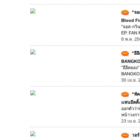
"จอ
Blood Fi
"จอส-กวิ
EP. FAN M
8 พ.ค. 25
"อี
BANGKO
"อีอีคยอ
BANGKOK 
30 เม.ย. 
"พัค
แฟนมีตติ้
ออกตัวว่
หน้าวงการ
23 เม.ย. 
วอร