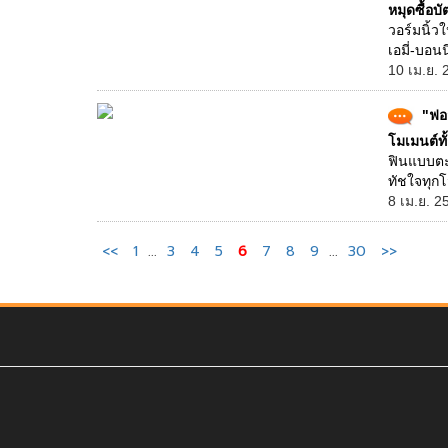
หมุดซื้อบ
วอร์มนิ้ว
เอมี่-บอนน
10 เม.ย. 
"ฟอส
โมเมนต์ทั้
ฟินแบบตะโก
ทัชใจทุกโ
8 เม.ย. 2
<<
1
...
3
4
5
6
7
8
9
...
30
>>