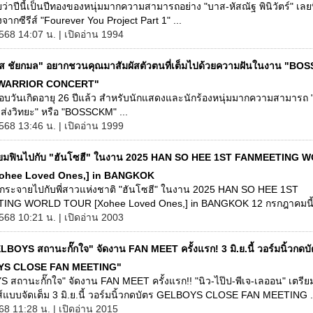
ว่าปีนี้เป็นปีทองของหนุ่มมากความสามารถอย่าง "บาส-หัสณัฐ พินิวัตร์" เลยท
จากซีรีส์ "Fourever You Project Part 1" ...
568 14:07 น. | เปิดอ่าน 1994
ส ชัยกมล" อยากชวนคุณมาสัมผัสตัวตนที่เต็มไปด้วยความฝันในงาน "B
WARRIOR CONCERT"
อบวันเกิดอายุ 26 ปีแล้ว สำหรับนักแสดงและนักร้องหนุ่มมากความสามารถ 
ส่งวิทยะ" หรือ "BOSSCKM" ...
568 13:46 น. | เปิดอ่าน 1999
ียมฟินไปกับ "ฮันโซฮี" ในงาน 2025 HAN SO HEE 1ST FANMEETING 
ohee Loved Ones,] in BANGKOK
นกระจายไปกับพี่สาวแห่งชาติ "ฮันโซฮี" ในงาน 2025 HAN SO HEE 1ST
NG WORLD TOUR [Xohee Loved Ones,] in BANGKOK 12 กรกฎาคมนี้ 
568 10:21 น. | เปิดอ่าน 2003
LBOYS สถานะกั๊กใจ" จัดงาน FAN MEET ครั้งแรก! 3 มิ.ย.นี้ วอร์มนิ้วกดบ
YS CLOSE FAN MEETING"
สถานะกั๊กใจ" จัดงาน FAN MEET ครั้งแรก!! "นิว-ไป๊ป-พีเจ-เลออน" เตรีย
ส์แบบจัดเต็ม 3 มิ.ย.นี้ วอร์มนิ้วกดบัตร GELBOYS CLOSE FAN MEETING .
68 11:28 น. | เปิดอ่าน 2015