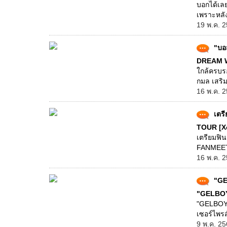
บอกได้เลย
เพราะหลัง
19 พ.ค. 2
"บอ
DREAM 
ใกล้ครบร
กมล เสริม
16 พ.ค. 2
เตร
TOUR [X
เตรียมฟิ
FANMEETI
16 พ.ค. 2
"GE
"GELBO
"GELBOYS 
เซอร์ไพร
9 พ.ค. 25