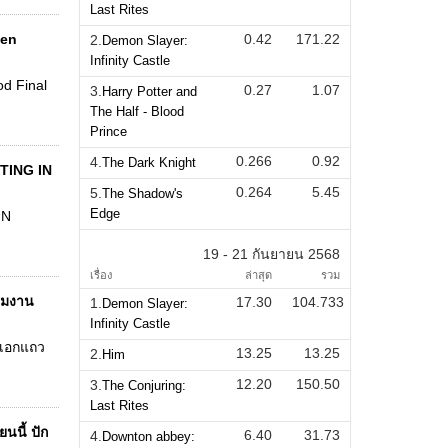
Last Rites
den
0.42
171.22
2.
Demon Slayer:
Infinity Castle
d Final
0.27
1.07
3.
Harry Potter and
The Half - Blood
Prince
0.266
0.92
4.
The Dark Knight
TING IN
0.264
5.45
5.
The Shadow's
Edge
IN
19 - 21 กันยายน 2568
เรื่อง
ล่าสุด
รวม
ต็มงาน
17.30
104.733
1.
Demon Slayer:
Infinity Castle
งเอกแถว
13.25
13.25
2.
Him
12.20
150.50
3.
The Conjuring:
Last Rites
นนี้ ปัก
6.40
31.73
4.
Downton abbey: