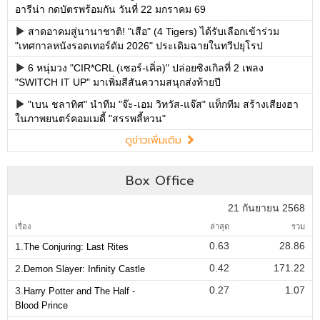
อารีน่า กดบัตรพร้อมกัน วันที่ 22 มกราคม 69
สาดอาคมสู่นานาชาติ! "เสือ" (4 Tigers) ได้รับเลือกเข้าร่วม
"เทศกาลหนังรอตเทอร์ดัม 2026" ประเดิมฉายในทวีปยุโรป
6 หนุ่มวง "CIR*CRL (เซอร์-เคิ่ล)" ปล่อยซิงเกิลที่ 2 เพลง
"SWITCH IT UP" มาเพิ่มสีสันความสนุกส่งท้ายปี
"เบน ชลาทิศ" นำทีม "จ๊ะ-เอม วิทวัส-แจ๊ส" แท็กทีม สร้างเสียงฮา
ในภาพยนตร์คอมเมดี้ "สรรพลี้หวน"
ดูข่าวเพิ่มเติม
Box Office
21 กันยายน 2568
เรื่อง
ล่าสุด
รวม
0.63
28.86
1.
The Conjuring: Last Rites
0.42
171.22
2.
Demon Slayer: Infinity Castle
0.27
1.07
3.
Harry Potter and The Half -
Blood Prince