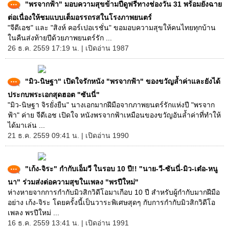
"พรจากฟ้า" มอบความสุขข้ามปีดูฟรีทางช่องวัน 31 พร้อมยังฉาย
ต่อเนื่องให้ชมแบบเต็มอรรถรสในโรงภาพยนตร์
"จีดีเอช" และ "สิงห์ คอร์เปอเรชั่น" ขอมอบความสุขให้คนไทยทุกบ้าน
ในคืนส่งท้ายปีด้วยภาพยนตร์รัก ...
26 ธ.ค. 2559 17:19 น. | เปิดอ่าน 1987
"มิว-นิษฐา" เปิดใจรักหนัง "พรจากฟ้า" ของขวัญล้ำค่าและยังได้
ประกบพระเอกสุดฮอต "ซันนี่"
"มิว-นิษฐา จิรยั่งยืน" นางเอกมากฝีมือจากภาพยนตร์รักแห่งปี "พรจาก
ฟ้า" ค่าย จีดีเอช เปิดใจ หนังพรจากฟ้าเหมือนของขวัญอันล้ำค่าที่ทำให้
ได้มาเล่น ...
21 ธ.ค. 2559 09:41 น. | เปิดอ่าน 1990
"เก้ง-จิระ" กำกับเอ็มวี ในรอบ 10 ปี!! "นาย-วี-ซันนี่-มิว-เต๋อ-หนู
นา" ร่วมส่งต่อความสุขในเพลง "พรปีใหม่"
ห่างหายจากการกำกับมิวสิกวิดีโอมาเกือบ 10 ปี สำหรับผู้กำกับมากฝีมือ
อย่าง เก้ง-จิระ โดยครั้งนี้เป็นวาระพิเศษสุดๆ กับการกำกับมิวสิกวิดีโอ
เพลง พรปีใหม่ ...
16 ธ.ค. 2559 13:41 น. | เปิดอ่าน 1991