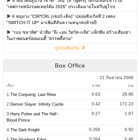
สาดอาคมสู่นานาชาติ! "เสือ" (4 Tigers) ได้รับเลือกเข้าร่วม
"เทศกาลหนังรอตเทอร์ดัม 2026" ประเดิมฉายในทวีปยุโรป
6 หนุ่มวง "CIR*CRL (เซอร์-เคิ่ล)" ปล่อยซิงเกิลที่ 2 เพลง
"SWITCH IT UP" มาเพิ่มสีสันความสนุกส่งท้ายปี
"เบน ชลาทิศ" นำทีม "จ๊ะ-เอม วิทวัส-แจ๊ส" แท็กทีม สร้างเสียงฮา
ในภาพยนตร์คอมเมดี้ "สรรพลี้หวน"
ดูข่าวเพิ่มเติม
Box Office
21 กันยายน 2568
เรื่อง
ล่าสุด
รวม
0.63
28.86
1.
The Conjuring: Last Rites
0.42
171.22
2.
Demon Slayer: Infinity Castle
0.27
1.07
3.
Harry Potter and The Half -
Blood Prince
0.266
0.92
4.
The Dark Knight
0.264
5.45
5.
The Shadow's Edge