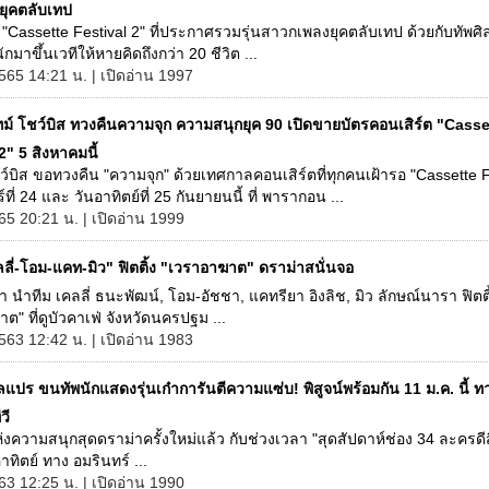
ยุคตลับเทป
 "Cassette Festival 2" ที่ประกาศรวมรุ่นสาวกเพลงยุคตลับเทป ด้วยกับทัพศิล
นักมาขึ้นเวทีให้หายคิดถึงกว่า 20 ชีวิต ...
565 14:21 น. | เปิดอ่าน 1997
ทม์ โชว์บิส ทวงคืนความจุก ความสนุกยุค 90 เปิดขายบัตรคอนเสิร์ต "Casse
2" 5 สิงหาคมนี้
ว์บิส ขอทวงคืน "ความจุก" ด้วยเทศกาลคอนเสิร์ตที่ทุกคนเฝ้ารอ "Cassette F
์ที่ 24 และ วันอาทิตย์ที่ 25 กันยายนนี้ ที่ พารากอน ...
65 20:21 น. | เปิดอ่าน 1999
ลี่-โอม-แคท-มิว" ฟิตติ้ง "เวราอาฆาต" ดราม่าสนั่นจอ
ิยา นำทีม เคลลี่ ธนะพัฒน์, โอม-อัชชา, แคทรียา อิงลิช, มิว ลักษณ์นารา ฟิต
ต" ที่ดูบัวคาเฟ่ จังหวัดนครปฐม ...
563 12:42 น. | เปิดอ่าน 1983
แปร ขนทัพนักแสดงรุ่นเก๋าการันตีความแซ่บ! พิสูจน์พร้อมกัน 11 ม.ค. นี้ ท
วี
่งความสนุกสุดดราม่าครั้งใหม่แล้ว กับช่วงเวลา "สุดสัปดาห์ช่อง 34 ละครดีสี่
าทิตย์ ทาง อมรินทร์ ...
63 12:25 น. | เปิดอ่าน 1990