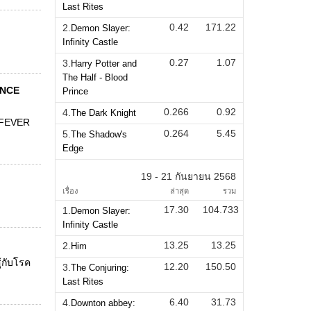
Last Rites
0.42
171.22
2.
Demon Slayer:
Infinity Castle
0.27
1.07
3.
Harry Potter and
The Half - Blood
ANCE
Prince
0.266
0.92
4.
The Dark Knight
 FEVER
0.264
5.45
5.
The Shadow's
Edge
19 - 21 กันยายน 2568
เรื่อง
ล่าสุด
รวม
17.30
104.733
1.
Demon Slayer:
Infinity Castle
13.25
13.25
2.
Him
้กับโรค
12.20
150.50
3.
The Conjuring:
Last Rites
6.40
31.73
4.
Downton abbey: