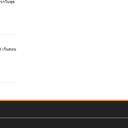
รกวันพุธ
 เริ่มตอน