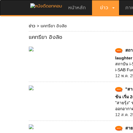
หน้าหลัก
ข่าว
ภาพ
ข่าว
> แคทรียา อิงลิช
แคทรียา อิงลิช
สถา
laughter
สถาบัน i-
i-SAB Fun
12 พ.ค. 2
"สา
ข้น เริ่ม 2
"สายรุ้ง"
ออกอากาศท
12 ส.ค. 2
สายแ