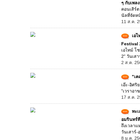
ๆ กับเพลง
คอนเสิร์ต
นัลที่จัดห
11 ส.ค. 2
เอไ
Festival 
เอไทม์ โช
2" วันเสาร
2 ส.ค. 25
"เคล
เอ๊ะ-อิศร
"เวราอาฆา
17 ส.ค. 2
ทะเล
อมรินทร์ที
ถึงเวลาแห
วันเสาร์-อ
8 ม.ค. 25