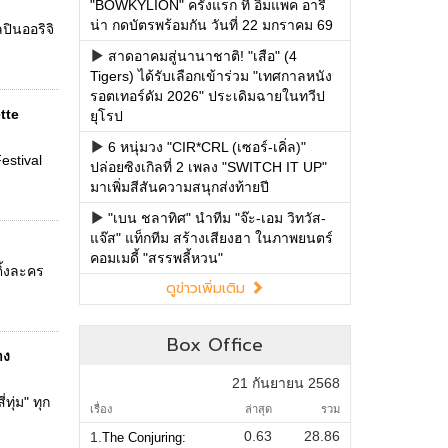
"BOWKYLION" ครั้งแรก ที่ อิมแพค อารี
น่า กดบัตรพร้อมกัน วันที่ 22 มกราคม 69
ปินออริจิ
สาดอาคมสู่นานาชาติ! "เสือ" (4
Tigers) ได้รับเลือกเข้าร่วม "เทศกาลหนัง
รอตเทอร์ดัม 2026" ประเดิมฉายในทวีป
tte
ยุโรป
6 หนุ่มวง "CIR*CRL (เซอร์-เคิ่ล)"
estival
ปล่อยซิงเกิลที่ 2 เพลง "SWITCH IT UP"
มาเพิ่มสีสันความสนุกส่งท้ายปี
"เบน ชลาทิศ" นำทีม "จ๊ะ-เอม วิทวัส-
แจ๊ส" แท็กทีม สร้างเสียงฮา ในภาพยนตร์
คอมเมดี้ "สรรพลี้หวน"
ติ้งละคร
ดูข่าวเพิ่มเติม
Box Office
าง
21 กันยายน 2568
ทุ่ม" ทุก
เรื่อง
ล่าสุด
รวม
0.63
28.86
1.
The Conjuring: