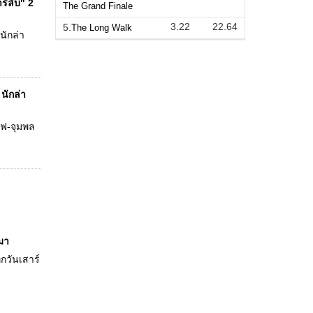
ร์ลับ" 2
The Grand Finale
3.22
22.64
5.
The Long Walk
นักล่า
นักล่า
อฟ-จุมพล
มา
กวันเสาร์