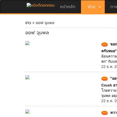
หน้าหลัก
ข่าว
ภาพ
ข่าว
> ออฟ จุมพล
ออฟ จุมพล
ขอก
ครับหมอ"
ย้อนความน
พร" กับบท
22 ธ.ค. 2
"ออ
Crush อา
โกยความน่
จุมพล อดุล
22 ธ.ค. 2
หวาน