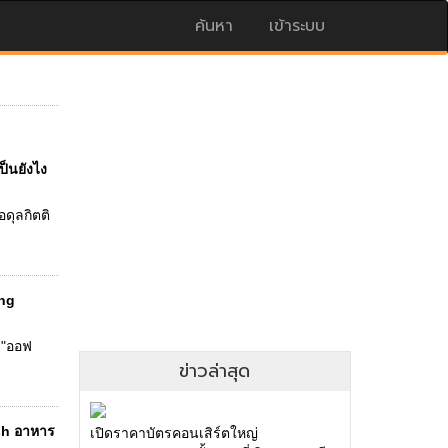
ค้นหา
เข้าระบบ
็นยังไง
ดุลกิตติ
ing
 "ออฟ
ข่าวล่าสุด
ush อาหาร
เปิดราคาบัตรคอนเสิร์ตใหญ่