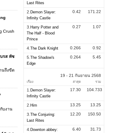
Last Rites
0.42
171.22
2.
Demon Slayer:
ing
Infinity Castle
0.27
1.07
3.
Harry Potter and
ng Crush
The Half - Blood
Prince
0.266
0.92
4.
The Dark Knight
บรส ทัช
0.264
5.45
5.
The Shadow's
Edge
านถึงขีด
19 - 21 กันยายน 2568
เรื่อง
ล่าสุด
รวม
17.30
104.733
1.
Demon Slayer:
V
Infinity Castle
13.25
13.25
2.
Him
 กับงาน
12.20
150.50
3.
The Conjuring:
Last Rites
6.40
31.73
4.
Downton abbey: