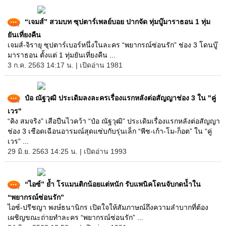
“เจมส์” สวมบท ซุปตาร์เพลย์บอย ปากจัด ทุ่มบู๊มาราธอน 1 ทุ่ม
ยันเที่ยงคืน
เจมส์-จิรายุ ซุปตาร์เบอร์หนึ่งในละคร “พยากรณ์ซ่อนรัก” ช่อง 3 โดนบู๊
มาราธอน ตั้งแต่ 1 ทุ่มยันเที่ยงคืน ...
3 ก.ค. 2563 14:17 น. | เปิดอ่าน 1981
ป๋อ ณัฐวุฒิ ประเดิมลงละครเรื่องแรกหลังต่อสัญญาช่อง 3 ใน "คู่
เวร"
“คิง สมจริง” เสือปืนไวคว้า “ป๋อ ณัฐวุฒิ” ประเดิมเรื่องแรกหลังต่อสัญญา
ช่อง 3 เชือดเฉือนอารมณ์สุดแซ่บกับรุ่นเล็ก “พีช-เก้า-โม-ก็อต” ใน “คู่
เวร” ...
29 มิ.ย. 2563 14:25 น. | เปิดอ่าน 1993
“ไอซ์” ย้ำ โรแมนติกน้อยแต่หนัก รับแพนิคโดนจับกดน้ำใน
“พยากรณ์ซ่อนรัก”
ไอซ์-ปรีชญา พงษ์ธนานิกร เปิดใจให้สัมภาษณ์ถึงความลำบากที่ต้อง
เผชิญขณะถ่ายทำละคร “พยากรณ์ซ่อนรัก” ...