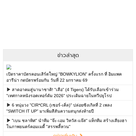
ข่าวล่าสุด
เปิดราคาบัตรคอนเสิร์ตใหญ่ "BOWKYLION" ครั้งแรก ที่ อิมแพค
อารีน่า กดบัตรพร้อมกัน วันที่ 22 มกราคม 69
สาดอาคมสู่นานาชาติ! "เสือ" (4 Tigers) ได้รับเลือกเข้าร่วม
"เทศกาลหนังรอตเทอร์ดัม 2026" ประเดิมฉายในทวีปยุโรป
6 หนุ่มวง "CIR*CRL (เซอร์-เคิ่ล)" ปล่อยซิงเกิลที่ 2 เพลง
"SWITCH IT UP" มาเพิ่มสีสันความสนุกส่งท้ายปี
"เบน ชลาทิศ" นำทีม "จ๊ะ-เอม วิทวัส-แจ๊ส" แท็กทีม สร้างเสียงฮา
ในภาพยนตร์คอมเมดี้ "สรรพลี้หวน"
ดูข่าวเพิ่มเติม