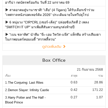
อารีน่า กดบัตรพร้อมกัน วันที่ 22 มกราคม 69
สาดอาคมสู่นานาชาติ! "เสือ" (4 Tigers) ได้รับเลือกเข้าร่วม
"เทศกาลหนังรอตเทอร์ดัม 2026" ประเดิมฉายในทวีปยุโรป
6 หนุ่มวง "CIR*CRL (เซอร์-เคิ่ล)" ปล่อยซิงเกิลที่ 2 เพลง
"SWITCH IT UP" มาเพิ่มสีสันความสนุกส่งท้ายปี
"เบน ชลาทิศ" นำทีม "จ๊ะ-เอม วิทวัส-แจ๊ส" แท็กทีม สร้างเสียงฮา
ในภาพยนตร์คอมเมดี้ "สรรพลี้หวน"
ดูข่าวเพิ่มเติม
Box Office
21 กันยายน 2568
เรื่อง
ล่าสุด
รวม
0.63
28.86
1.
The Conjuring: Last Rites
0.42
171.22
2.
Demon Slayer: Infinity Castle
0.27
1.07
3.
Harry Potter and The Half -
Blood Prince