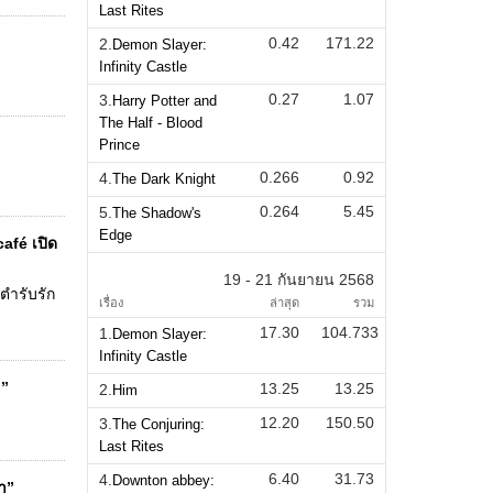
Last Rites
0.42
171.22
2.
Demon Slayer:
Infinity Castle
0.27
1.07
3.
Harry Potter and
The Half - Blood
Prince
0.266
0.92
4.
The Dark Knight
0.264
5.45
5.
The Shadow's
Edge
afé เปิด
19 - 21 กันยายน 2568
ตำรับรัก
เรื่อง
ล่าสุด
รวม
17.30
104.733
1.
Demon Slayer:
Infinity Castle
l”
13.25
13.25
2.
Him
12.20
150.50
3.
The Conjuring:
Last Rites
6.40
31.73
4.
Downton abbey:
่า”