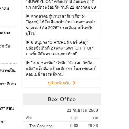
"BOWKYLION" ครั้งแรก ที่ อิมแพค อารี
น่า กดบัตรพร้อมกัน วันที่ 22 มกราคม 69
งหาคม
สาดอาคมสู่นานาชาติ! "เสือ" (4
Tigers) ได้รับเลือกเข้าร่วม "เทศกาลหนัง
รอตเทอร์ดัม 2026" ประเดิมฉายในทวีป
วงสรวง
ยุโรป
6 หนุ่มวง "CIR*CRL (เซอร์-เคิ่ล)"
รก วัน
ปล่อยซิงเกิลที่ 2 เพลง "SWITCH IT UP"
มาเพิ่มสีสันความสนุกส่งท้ายปี
"เบน ชลาทิศ" นำทีม "จ๊ะ-เอม วิทวัส-
แจ๊ส" แท็กทีม สร้างเสียงฮา ในภาพยนตร์
บทบาทเป็น
คอมเมดี้ "สรรพลี้หวน"
ดูข่าวเพิ่มเติม
ยายดีเด่น
Box Office
ภกร” สอน
21 กันยายน 2568
เรื่อง
ล่าสุด
รวม
ฮา ...
0.63
28.86
1.
The Conjuring: