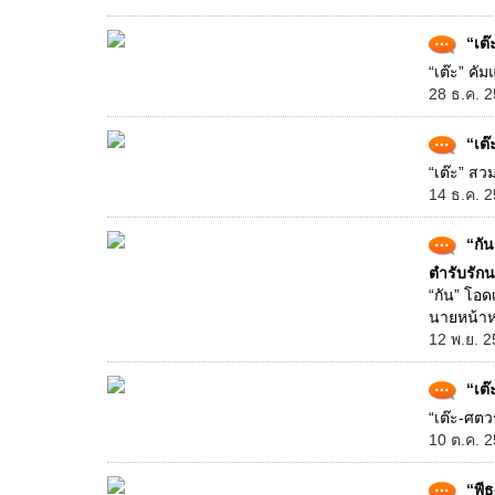
“เต๊
“เต๊ะ” คั
28 ธ.ค. 2
“เต
“เต๊ะ” สว
14 ธ.ค. 2
“กั
ตำรับรัก
“กัน” โอด
นายหน้าห
12 พ.ย. 2
“เต๊
“เต๊ะ-ศตว
10 ต.ค. 2
“พีธ