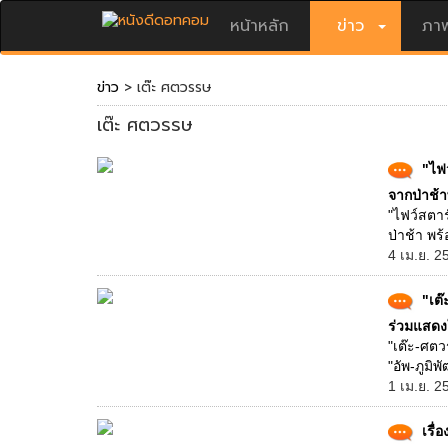
หน้าหลัก
ข่าว
ภาพ
ข่าว
> เต๊ะ ศตวรรษ
เต๊ะ ศตวรรษ
"ไฟว
จากป่าช
"ไฟว์สตาร
ป่าช้า พ
4 เม.ย. 2
"เต๊
ร่วมแสดง
"เต๊ะ-ศตว
"อัพ-ภูมิ
1 เม.ย. 2
เรื่