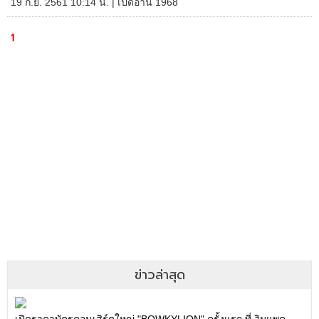
19 ก.ย. 2561 10:14 น. | เปิดอ่าน 1968
1
ข่าวล่าสุด
เปิดราคาบัตรคอนเสิร์ตใหญ่ "BOWKYLION" ครั้งแรก ที่ อิมแพค