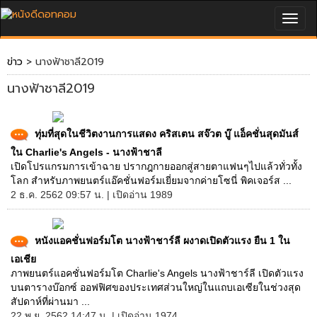
Togg
navig
ข่าว
> นางฟ้าชาลี2019
นางฟ้าชาลี2019
ทุ่มที่สุดในชีวิตงานการแสดง คริสเตน สจ๊วต บู๊ แอ็คชั่นสุดมันส์
ใน Charlie's Angels - นางฟ้าชาลี
เปิดโปรแกรมการเข้าฉาย ปรากฎกายออกสู่สายตาแฟนๆไปแล้วทั่วทั้ง
โลก สำหรับภาพยนตร์แอ๊คชั่นฟอร์มเยี่ยมจากค่ายโซนี่ พิคเจอร์ส ...
2 ธ.ค. 2562 09:57 น. | เปิดอ่าน 1989
หนังแอคชั่นฟอร์มโต นางฟ้าชาร์ลี ผงาดเปิดตัวแรง ยืน 1 ใน
เอเชีย
ภาพยนตร์แอคชั่นฟอร์มโต Charlie's Angels นางฟ้าชาร์ลี เปิดตัวแรง
บนตารางบ๊อกซ์ ออฟฟิศของประเทศส่วนใหญ่ในแถบเอเซียในช่วงสุด
สัปดาห์ที่ผ่านมา ...
22 พ.ย. 2562 14:47 น. | เปิดอ่าน 1974