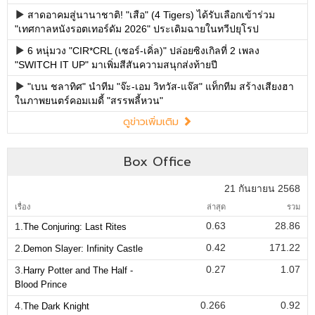
สาดอาคมสู่นานาชาติ! "เสือ" (4 Tigers) ได้รับเลือกเข้าร่วม
"เทศกาลหนังรอตเทอร์ดัม 2026" ประเดิมฉายในทวีปยุโรป
6 หนุ่มวง "CIR*CRL (เซอร์-เคิ่ล)" ปล่อยซิงเกิลที่ 2 เพลง
"SWITCH IT UP" มาเพิ่มสีสันความสนุกส่งท้ายปี
"เบน ชลาทิศ" นำทีม "จ๊ะ-เอม วิทวัส-แจ๊ส" แท็กทีม สร้างเสียงฮา
ในภาพยนตร์คอมเมดี้ "สรรพลี้หวน"
ดูข่าวเพิ่มเติม
Box Office
21 กันยายน 2568
เรื่อง
ล่าสุด
รวม
0.63
28.86
1.
The Conjuring: Last Rites
0.42
171.22
2.
Demon Slayer: Infinity Castle
0.27
1.07
3.
Harry Potter and The Half -
Blood Prince
0.266
0.92
4.
The Dark Knight