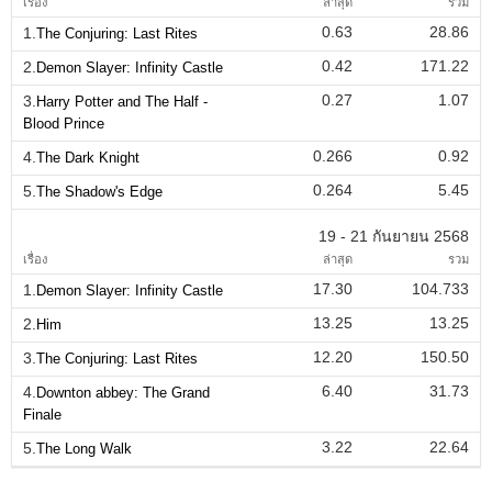
เรื่อง
ล่าสุด
รวม
0.63
28.86
1.
The Conjuring: Last Rites
0.42
171.22
2.
Demon Slayer: Infinity Castle
0.27
1.07
3.
Harry Potter and The Half -
Blood Prince
0.266
0.92
4.
The Dark Knight
0.264
5.45
5.
The Shadow's Edge
19 - 21 กันยายน 2568
เรื่อง
ล่าสุด
รวม
17.30
104.733
1.
Demon Slayer: Infinity Castle
13.25
13.25
2.
Him
12.20
150.50
3.
The Conjuring: Last Rites
6.40
31.73
4.
Downton abbey: The Grand
Finale
3.22
22.64
5.
The Long Walk