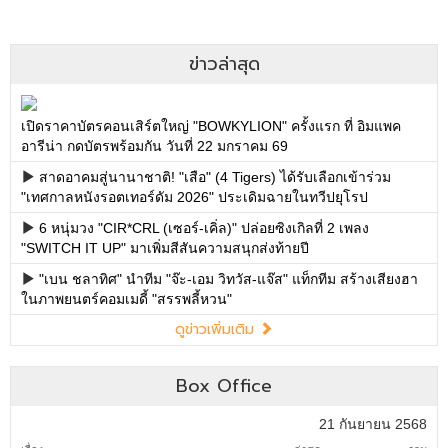
ข่าวล่าสุด
เปิดราคาบัตรคอนเสิร์ตใหญ่ "BOWKYLION" ครั้งแรก ที่ อิมแพค
อารีน่า กดบัตรพร้อมกัน วันที่ 22 มกราคม 69
สาดอาคมสู่นานาชาติ! "เสือ" (4 Tigers) ได้รับเลือกเข้าร่วม
"เทศกาลหนังรอตเทอร์ดัม 2026" ประเดิมฉายในทวีปยุโรป
6 หนุ่มวง "CIR*CRL (เซอร์-เคิ่ล)" ปล่อยซิงเกิลที่ 2 เพลง
"SWITCH IT UP" มาเพิ่มสีสันความสนุกส่งท้ายปี
"เบน ชลาทิศ" นำทีม "จ๊ะ-เอม วิทวัส-แจ๊ส" แท็กทีม สร้างเสียงฮา
ในภาพยนตร์คอมเมดี้ "สรรพลี้หวน"
ดูข่าวเพิ่มเติม
Box Office
21 กันยายน 2568