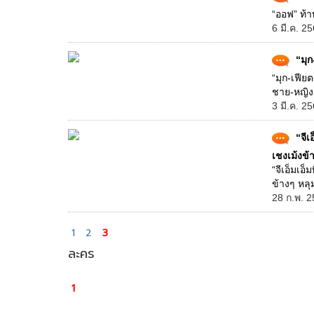
“ออฟ” ท้า
6 มี.ค. 2
“มุก
“มุก-เฟียต
ชาย-หญิงยอ
3 มี.ค. 2
“จีเ
เชงเม้งข้
“จีเอ็มเอ
ข้างๆ หลุม
28 ก.พ. 2
1
2
3
ละคร
1