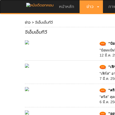
หน้าหลัก
ข่าว
ภาพ
ข่าว
> จีเอ็มเอ็มทีวี
จีเอ็มเอ็มทีวี
“ป๋อ
“ป๋อมแป๋ม
12 มี.ค. 
“เฟ
“เฟิร์ส” 
7 มี.ค. 2
“คริ
“คริส” สุด
6 มี.ค. 2
“ออ