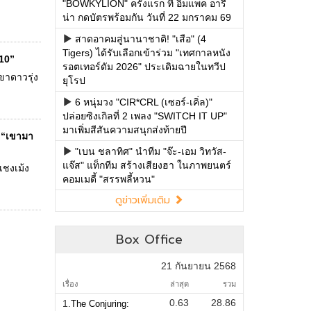
"BOWKYLION" ครั้งแรก ที่ อิมแพค อารี
น่า กดบัตรพร้อมกัน วันที่ 22 มกราคม 69
สาดอาคมสู่นานาชาติ! "เสือ" (4
Tigers) ได้รับเลือกเข้าร่วม "เทศกาลหนัง
 10”
รอตเทอร์ดัม 2026" ประเดิมฉายในทวีป
าขาดาวรุ่ง
ยุโรป
6 หนุ่มวง "CIR*CRL (เซอร์-เคิ่ล)"
ปล่อยซิงเกิลที่ 2 เพลง "SWITCH IT UP"
มาเพิ่มสีสันความสนุกส่งท้ายปี
์ “เขามา
"เบน ชลาทิศ" นำทีม "จ๊ะ-เอม วิทวัส-
แจ๊ส" แท็กทีม สร้างเสียงฮา ในภาพยนตร์
เชงเม้ง
คอมเมดี้ "สรรพลี้หวน"
ดูข่าวเพิ่มเติม
Box Office
21 กันยายน 2568
เรื่อง
ล่าสุด
รวม
0.63
28.86
1.
The Conjuring: