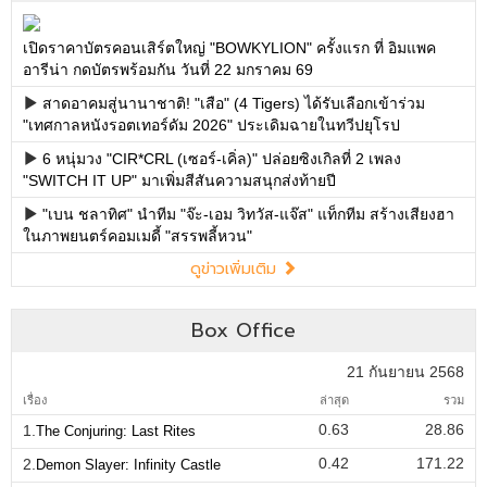
เปิดราคาบัตรคอนเสิร์ตใหญ่ "BOWKYLION" ครั้งแรก ที่ อิมแพค
อารีน่า กดบัตรพร้อมกัน วันที่ 22 มกราคม 69
สาดอาคมสู่นานาชาติ! "เสือ" (4 Tigers) ได้รับเลือกเข้าร่วม
"เทศกาลหนังรอตเทอร์ดัม 2026" ประเดิมฉายในทวีปยุโรป
6 หนุ่มวง "CIR*CRL (เซอร์-เคิ่ล)" ปล่อยซิงเกิลที่ 2 เพลง
"SWITCH IT UP" มาเพิ่มสีสันความสนุกส่งท้ายปี
"เบน ชลาทิศ" นำทีม "จ๊ะ-เอม วิทวัส-แจ๊ส" แท็กทีม สร้างเสียงฮา
ในภาพยนตร์คอมเมดี้ "สรรพลี้หวน"
ดูข่าวเพิ่มเติม
Box Office
21 กันยายน 2568
เรื่อง
ล่าสุด
รวม
0.63
28.86
1.
The Conjuring: Last Rites
0.42
171.22
2.
Demon Slayer: Infinity Castle