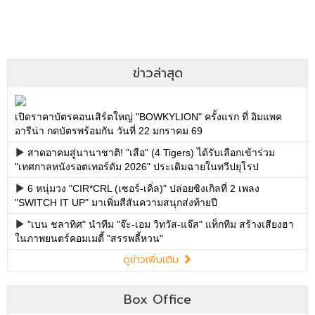
ข่าวล่าสุด
เปิดราคาบัตรคอนเสิร์ตใหญ่ "BOWKYLION" ครั้งแรก ที่ อิมแพค
อารีน่า กดบัตรพร้อมกัน วันที่ 22 มกราคม 69
สาดอาคมสู่นานาชาติ! "เสือ" (4 Tigers) ได้รับเลือกเข้าร่วม
"เทศกาลหนังรอตเทอร์ดัม 2026" ประเดิมฉายในทวีปยุโรป
6 หนุ่มวง "CIR*CRL (เซอร์-เคิ่ล)" ปล่อยซิงเกิลที่ 2 เพลง
"SWITCH IT UP" มาเพิ่มสีสันความสนุกส่งท้ายปี
"เบน ชลาทิศ" นำทีม "จ๊ะ-เอม วิทวัส-แจ๊ส" แท็กทีม สร้างเสียงฮา
ในภาพยนตร์คอมเมดี้ "สรรพลี้หวน"
ดูข่าวเพิ่มเติม
Box Office