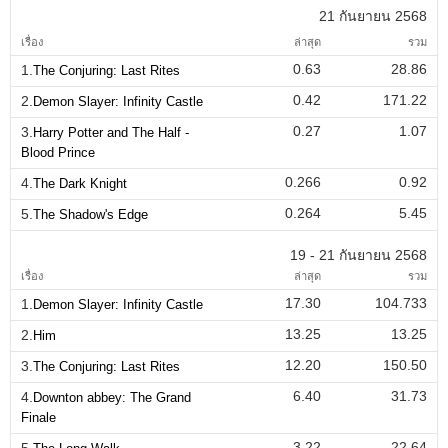
21 กันยายน 2568
เรื่อง
ล่าสุด
รวม
0.63
28.86
1.
The Conjuring: Last Rites
0.42
171.22
2.
Demon Slayer: Infinity Castle
0.27
1.07
3.
Harry Potter and The Half -
Blood Prince
0.266
0.92
4.
The Dark Knight
0.264
5.45
5.
The Shadow's Edge
19 - 21 กันยายน 2568
เรื่อง
ล่าสุด
รวม
17.30
104.733
1.
Demon Slayer: Infinity Castle
13.25
13.25
2.
Him
12.20
150.50
3.
The Conjuring: Last Rites
6.40
31.73
4.
Downton abbey: The Grand
Finale
3.22
22.64
5.