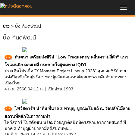
Togg
navig
ข่าว
> ปิ๊ง กันตพัฒน์
ปิ๊ง กันตพัฒน์
กันตนา เตรียมส่งซีรีส์ "Low Frequency คลื่นความถี่ต่ำ" แนว
โรแมนติก คอมเมดี้ กระชากใจผู้ชมทาง iQIYI
ประเดิมโปรเจ็ค "Y Moment Project Lineup 2023" สุดยอดซีรีส์วาย
แห่งปีสุดยิ่งใหญ่จริง ๆ ของผู้ผลิตคอนเทนต์คุณภาพระดับตำนานของ
เมืองไทย ...
4 ก.ค. 2566 04:12 น. | เปิดอ่าน 1993
ไฟว์สตาร์ฯ นำทีม พี่นาค 2 ทำบุญ-บูรณะโบสถ์ ณ วัดปลักไม้ลาย
สถานที่หลักในการถ่ายทำ
ไฟว์สตาร์ โปรดักชั่น พร้อมด้วยญาติสนิทมิตรสหายจากภาพยนตร์ พี่
นาค 2 ทำบุญผ้าป่าสามัคคีสบทบทุน ...
16 มี.ค. 2563 14:27 น. | เปิดอ่าน 2022