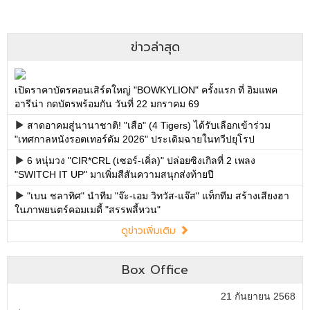
ข่าวล่าสุด
เปิดราคาบัตรคอนเสิร์ตใหญ่ "BOWKYLION" ครั้งแรก ที่ อิมแพค
อารีน่า กดบัตรพร้อมกัน วันที่ 22 มกราคม 69
สาดอาคมสู่นานาชาติ! "เสือ" (4 Tigers) ได้รับเลือกเข้าร่วม
"เทศกาลหนังรอตเทอร์ดัม 2026" ประเดิมฉายในทวีปยุโรป
6 หนุ่มวง "CIR*CRL (เซอร์-เคิ่ล)" ปล่อยซิงเกิลที่ 2 เพลง
"SWITCH IT UP" มาเพิ่มสีสันความสนุกส่งท้ายปี
"เบน ชลาทิศ" นำทีม "จ๊ะ-เอม วิทวัส-แจ๊ส" แท็กทีม สร้างเสียงฮา
ในภาพยนตร์คอมเมดี้ "สรรพลี้หวน"
ดูข่าวเพิ่มเติม
Box Office
21 กันยายน 2568