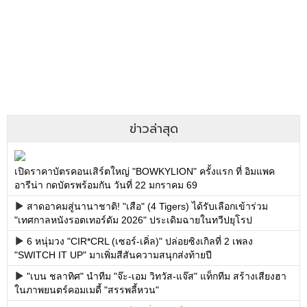
ข่าวล่าสุด
เปิดราคาบัตรคอนเสิร์ตใหญ่ "BOWKYLION" ครั้งแรก ที่ อิมแพค
อารีน่า กดบัตรพร้อมกัน วันที่ 22 มกราคม 69
สาดอาคมสู่นานาชาติ! "เสือ" (4 Tigers) ได้รับเลือกเข้าร่วม
"เทศกาลหนังรอตเทอร์ดัม 2026" ประเดิมฉายในทวีปยุโรป
6 หนุ่มวง "CIR*CRL (เซอร์-เคิ่ล)" ปล่อยซิงเกิลที่ 2 เพลง
"SWITCH IT UP" มาเพิ่มสีสันความสนุกส่งท้ายปี
"เบน ชลาทิศ" นำทีม "จ๊ะ-เอม วิทวัส-แจ๊ส" แท็กทีม สร้างเสียงฮา
ในภาพยนตร์คอมเมดี้ "สรรพลี้หวน"